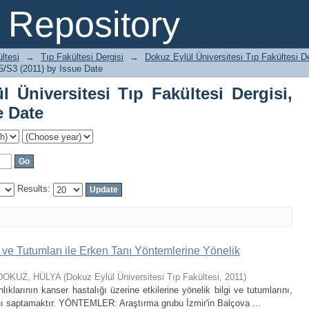
 Üniversitesi Tıp Fakültesi Dergisi, C
Repository
ltesi
→
Tıp Fakültesi Dergisi
→
Dokuz Eylül Üniversitesi Tıp Fakültesi D
25/S3 (2011) by Issue Date
 Üniversitesi Tıp Fakültesi Dergisi,
e Date
Results:
ve Tutumları ile Erken Tanı Yöntemlerine Yönelik
DOKUZ, HÜLYA
(
Dokuz Eylül Üniversitesi Tıp Fakültesi
,
2011
)
larının kanser hastalığı üzerine etkilerine yönelik bilgi ve tutumlarını,
rını saptamaktır. YÖNTEMLER: Araştırma grubu İzmir'in Balçova ...