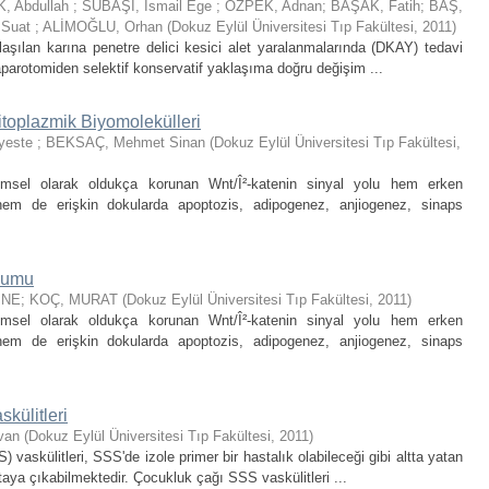
K, Abdullah
;
SUBAŞI, İsmail Ege
;
ÖZPEK, Adnan
;
BAŞAK, Fatih
;
BAŞ,
 Suat
;
ALİMOĞLU, Orhan
(
Dokuz Eylül Üniversitesi Tıp Fakültesi
,
2011
)
laşılan karına penetre delici kesici alet yaralanmalarında (DKAY) tedavi
aparotomiden selektif konservatif yaklaşıma doğru değişim ...
toplazmik Biyomolekülleri
yeste
;
BEKSAÇ, Mehmet Sinan
(
Dokuz Eylül Üniversitesi Tıp Fakültesi
,
imsel olarak oldukça korunan Wnt/Î²-katenin sinyal yolu hem erken
hem de erişkin dokularda apoptozis, adipogenez, anjiogenez, sinaps
lumu
İNE
;
KOÇ, MURAT
(
Dokuz Eylül Üniversitesi Tıp Fakültesi
,
2011
)
imsel olarak oldukça korunan Wnt/Î²-katenin sinyal yolu hem erken
hem de erişkin dokularda apoptozis, adipogenez, anjiogenez, sinaps
külitleri
dvan
(
Dokuz Eylül Üniversitesi Tıp Fakültesi
,
2011
)
 vaskülitleri, SSS'de izole primer bir hastalık olabileceği gibi altta yatan
taya çıkabilmektedir. Çocukluk çağı SSS vaskülitleri ...