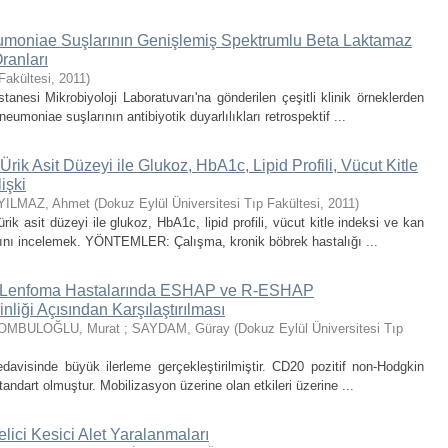
eumoniae Suşlarının Genişlemiş Spektrumlu Beta Laktamaz
Oranları
Fakültesi
,
2011
)
esi Mikrobiyoloji Laboratuvarı'na gönderilen çeşitli klinik örneklerden
neumoniae suşlarının antibiyotik duyarlılıkları retrospektif ...
ik Asit Düzeyi ile Glukoz, HbA1c, Lipid Profili, Vücut Kitle
işki
YILMAZ, Ahmet
(
Dokuz Eylül Üniversitesi Tıp Fakültesi
,
2011
)
 asit düzeyi ile glukoz, HbA1c, lipid profili, vücut kitle indeksi ve kan
dığını incelemek. YÖNTEMLER: Çalışma, kronik böbrek hastalığı ...
 Lenfoma Hastalarında ESHAP ve R-ESHAP
nliği Açısından Karşılaştırılması
OMBULOĞLU, Murat
;
SAYDAM, Güray
(
Dokuz Eylül Üniversitesi Tıp
davisinde büyük ilerleme gerçekleştirilmiştir. CD20 pozitif non-Hodgkin
andart olmuştur. Mobilizasyon üzerine olan etkileri üzerine ...
lici Kesici Alet Yaralanmaları