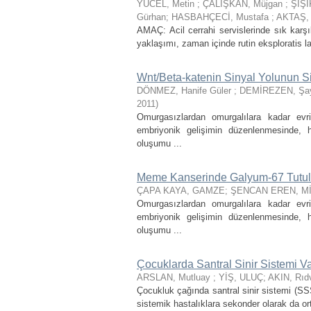
YÜCEL, Metin
;
ÇALIŞKAN, Müjgan
;
ŞİŞİ
Gürhan
;
HASBAHÇECİ, Mustafa
;
AKTAŞ,
AMAÇ: Acil cerrahi servislerinde sık karşı
yaklaşımı, zaman içinde rutin eksploratis l
Wnt/Beta-katenin Sinyal Yolunun Si
DÖNMEZ, Hanife Güler
;
DEMİREZEN, Şa
2011
)
Omurgasızlardan omurgalılara kadar evr
embriyonik gelişimin düzenlenmesinde, 
oluşumu ...
Meme Kanserinde Galyum-67 Tutu
ÇAPA KAYA, GAMZE
;
ŞENCAN EREN, M
Omurgasızlardan omurgalılara kadar evr
embriyonik gelişimin düzenlenmesinde, 
oluşumu ...
Çocuklarda Santral Sinir Sistemi Vas
ARSLAN, Mutluay
;
YİŞ, ULUÇ
;
AKIN, Rı
Çocukluk çağında santral sinir sistemi (SSS)
sistemik hastalıklara sekonder olarak da or