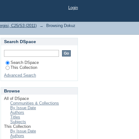
25/S3 (2011) by Issue
Login
ergisi, C25/S3 (2011)
→
Browsing Dokuz
Search DSpace
Search DSpace
This Collection
Advanced Search
Browse
All of DSpace
Communities & Collections
By Issue Date
Authors
Titles
Subjects
This Collection
By Issue Date
Authors