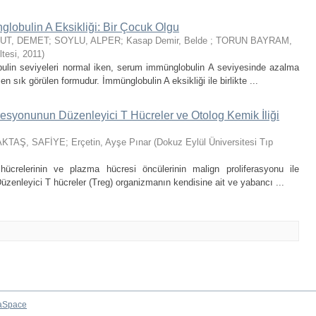
lobulin A Eksikliği: Bir Çocuk Olgu
UT, DEMET
;
SOYLU, ALPER
;
Kasap Demir, Belde
;
TORUN BAYRAM,
ltesi
,
2011
)
bulin seviyeleri normal iken, serum immünglobulin A seviyesinde azalma
n sık görülen formudur. İmmünglobulin A eksikliği ile birlikte ...
esyonunun Düzenleyici T Hücreler ve Otolog Kemik İliği
AKTAŞ, SAFİYE
;
Erçetin, Ayşe Pınar
(
Dokuz Eylül Üniversitesi Tıp
relerinin ve plazma hücresi öncülerinin malign proliferasyonu ile
Düzenleyici T hücreler (Treg) organizmanın kendisine ait ve yabancı ...
aSpace