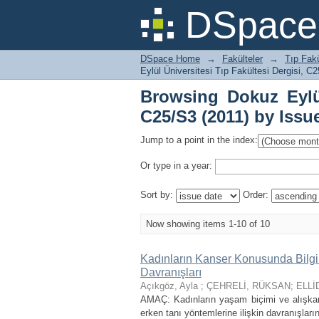
Browsing Dokuz Eylül
DSpace 
Date
DSpace Home
→
Fakülteler
→
Tıp Fakü
Eylül Üniversitesi Tıp Fakültesi Dergisi, C
Browsing Dokuz Eylül
C25/S3 (2011) by Issu
Jump to a point in the index:
Or type in a year:
Sort by:
Order:
Now showing items 1-10 of 10
Kadınların Kanser Konusunda Bilgi 
Davranışları
Açıkgöz, Ayla
;
ÇEHRELİ, RÜKSAN
;
ELLİ
AMAÇ: Kadınların yaşam biçimi ve alışkanlık
erken tanı yöntemlerine ilişkin davranışla