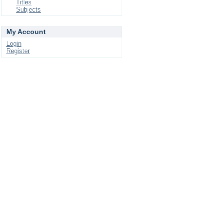
Titles
Subjects
My Account
Login
Register