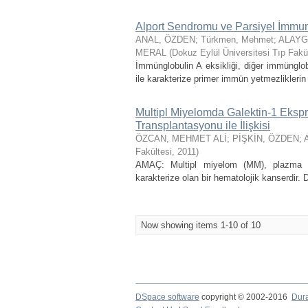
Alport Sendromu ve Parsiyel İmmung
ANAL, ÖZDEN
;
Türkmen, Mehmet
;
ALAYG
MERAL
(
Dokuz Eylül Üniversitesi Tıp Fakü
İmmünglobulin A eksikliği, diğer immünglo
ile karakterize primer immün yetmezliklerin e
Multipl Miyelomda Galektin-1 Ekspr
Transplantasyonu ile İlişkisi
ÖZCAN, MEHMET ALİ
;
PİŞKİN, ÖZDEN
;
Fakültesi
,
2011
)
AMAÇ: Multipl miyelom (MM), plazma hüc
karakterize olan bir hematolojik kanserdir. 
Now showing items 1-10 of 10
DSpace software
copyright © 2002-2016
Dur