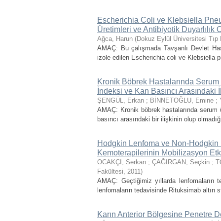
Escherichia Coli ve Klebsiella Pn
Üretimleri ve Antibiyotik Duyarlılık 
Ağca, Harun
(
Dokuz Eylül Üniversitesi Tıp 
AMAÇ: Bu çalışmada Tavşanlı Devlet Hastan
izole edilen Escherichia coli ve Klebsiella p
Kronik Böbrek Hastalarında Serum Ür
İndeksi ve Kan Basıncı Arasındaki İl
ŞENGÜL, Erkan
;
BİNNETOĞLU, Emine
;
AMAÇ: Kronik böbrek hastalarında serum ürik
basıncı arasındaki bir ilişkinin olup olma
Hodgkin Lenfoma ve Non-Hodgkin
Kemoterapilerinin Mobilizasyon Etki
OCAKÇI, Serkan
;
ÇAĞIRGAN, Seçkin
;
T
Fakültesi
,
2011
)
AMAÇ: Geçtiğimiz yıllarda lenfomaların te
lenfomaların tedavisinde Rituksimab altın st
Karın Anterior Bölgesine Penetre De