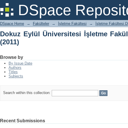
Dokuz Eylül Üniversitesi İşletme Fakült
DSpace Reposit
DSpace Home
→
Fakülteler
→
İşletme Fakültesi
→
İşletme Fakültesi D
Dokuz Eylül Üniversitesi İşletme Fakül
(2011)
Browse by
By Issue Date
Authors
Titles
Subjects
Search within this collection:
Recent Submissions