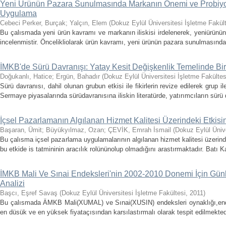
Yeni Ürünün Pazara Sunulmasında Markanın Önemi ve Probiyoti
Uygulama
Cebeci Perker, Burçak
;
Yalçın, Elem
(
Dokuz Eylül Üniversitesi İşletme Fakül
Bu çalısmada yeni ürün kavramı ve markanın iliskisi irdelenerek, yeniürün
incelenmistir. Öncelikliolarak ürün kavramı, yeni ürünün pazara sunulmasında 
İMKB'de Sürü Davranışı: Yatay Kesit Değişkenlik Temelinde Bir
Doğukanlı, Hatice
;
Ergün, Bahadır
(
Dokuz Eylül Üniversitesi İşletme Fakültes
Sürü davranısı, dahil olunan grubun etkisi ile fikirlerin revize edilerek grup
Sermaye piyasalarında sürüdavranısına iliskin literatürde, yatırımcıların sürü d
İçsel Pazarlamanın Algılanan Hizmet Kalitesi Üzerindeki Etkisin
Başaran, Ümit
;
Büyükyılmaz, Ozan
;
ÇEVİK, Emrah İsmail
(
Dokuz Eylül Ünive
Bu çalısma içsel pazarlama uygulamalarının algılanan hizmet kalitesi üzerind
bu etkide is tatmininin aracılık rolününolup olmadığını arastırmaktadır. Batı Ka
İMKB Mali Ve Sınai Endeksleri'nin 2002-2010 Donemi İçin Günlü
Analizi
Başcı, Eşref Savaş
(
Dokuz Eylül Üniversitesi İşletme Fakültesi
,
2011
)
Bu çalısmada ÄMKB Mali(XUMAL) ve Sınai(XUSIN) endeksleri oynaklığı,endek
en düsük ve en yüksek fiyataçısından karsılastırmalı olarak tespit edilmekte