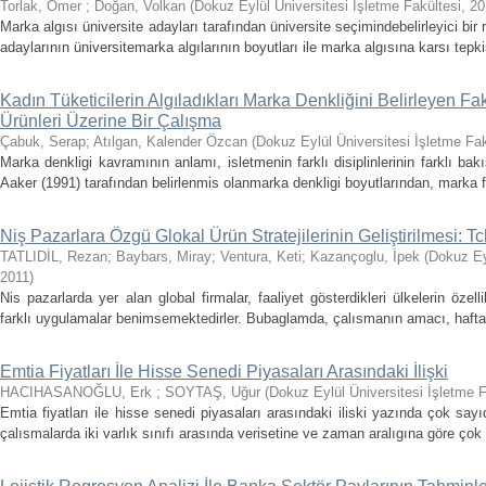
Torlak, Ömer
;
Doğan, Volkan
(
Dokuz Eylül Üniversitesi İşletme Fakültesi
,
20
Marka algısı üniversite adayları tarafından üniversite seçimindebelirleyici bi
adaylarının üniversitemarka algılarının boyutları ile marka algısına karsı tepki
Kadın Tüketicilerin Algıladıkları Marka Denkliğini Belirleyen Fak
Ürünleri Üzerine Bir Çalışma
Çabuk, Serap
;
Atılgan, Kalender Özcan
(
Dokuz Eylül Üniversitesi İşletme Fak
Marka denkligi kavramının anlamı, isletmenin farklı disiplinlerinin farklı bak
Aaker (1991) tarafından belirlenmis olanmarka denkligi boyutlarından, marka f
Niş Pazarlara Özgü Glokal Ürün Stratejilerinin Geliştirilmesi: T
TATLIDİL, Rezan
;
Baybars, Miray
;
Ventura, Keti
;
Kazançoglu, İpek
(
Dokuz Eyl
2011
)
Nis pazarlarda yer alan global firmalar, faaliyet gösterdikleri ülkelerin özelli
farklı uygulamalar benimsemektedirler. Bubaglamda, çalısmanın amacı, haftalı
Emtia Fiyatları İle Hisse Senedi Piyasaları Arasındaki İlişki
HACIHASANOĞLU, Erk
;
SOYTAŞ, Uğur
(
Dokuz Eylül Üniversitesi İşletme F
Emtia fiyatları ile hisse senedi piyasaları arasındaki iliski yazında çok say
çalısmalarda iki varlık sınıfı arasında verisetine ve zaman aralıgına göre çok f