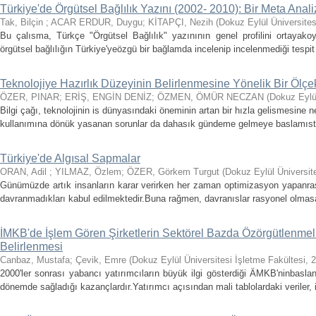
Türkiye'de Örgütsel Bağlılık Yazını (2002- 2010): Bir Meta Anal
Tak, Bilçin
;
ACAR ERDUR, Duygu
;
KİTAPÇI, Nezih
(
Dokuz Eylül Üniversites
Bu çalısma, Türkçe "Örgütsel Bağlılık" yazınının genel profilini ortayak
örgütsel bağlılığın Türkiye'yeözgü bir bağlamda incelenip incelenmediği tespit
Teknolojiye Hazırlık Düzeyinin Belirlenmesine Yönelik Bir Ölç
ÖZER, PINAR
;
ERİŞ, ENGİN DENİZ
;
ÖZMEN, ÖMÜR NECZAN
(
Dokuz Eylül
Bilgi çağı, teknolojinin is dünyasındaki öneminin artan bir hızla gelismesine n
kullanımına dönük yasanan sorunlar da dahasık gündeme gelmeye baslamıstır
Türkiye'de Algısal Sapmalar
ORAN, Adil
;
YILMAZ, Özlem
;
ÖZER, Görkem Turgut
(
Dokuz Eylül Üniversite
Günümüzde artık insanların karar verirken her zaman optimizasyon yapanras
davranmadıkları kabul edilmektedir.Buna rağmen, davranıslar rasyonel olmasa
İMKB'de İşlem Gören Şirketlerin Sektörel Bazda Özörgütlenmeli 
Belirlenmesi
Canbaz, Mustafa
;
Çevik, Emre
(
Dokuz Eylül Üniversitesi İşletme Fakültesi
,
2
2000'ler sonrası yabancı yatırımcıların büyük ilgi gösterdiği ÄMKB'ninbasla
dönemde sağladığı kazançlardır.Yatırımcı açısından mali tablolardaki veriler, i