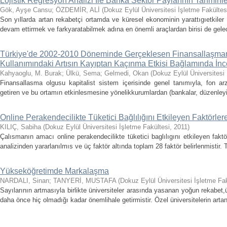
Lojistik Regresyon Analizi İle Banka Sektör Paylarının Tahmin
Gök, Ayşe Cansu
;
ÖZDEMİR, ALİ
(
Dokuz Eylül Üniversitesi İşletme Fakültes
Son yıllarda artan rekabetçi ortamda ve küresel ekonominin yarattıgıetkiler
devam ettirmek ve farkyaratabilmek adına en önemli araçlardan birisi de gel
Türkiye'de 2002-2010 Döneminde Gerçeklesen Finansallaşmanın
Kullanımındaki Artısın Kayıptan Kaçınma Etkisi Bağlamında İn
Kahyaoglu, M. Burak
;
Ülkü, Sema
;
Gelmedi, Okan
(
Dokuz Eylül Üniversitesi 
Finansallasma olgusu kapitalist sistem içerisinde genel tanımıyla, fon arz
getiren ve bu ortamın etkinlesmesine yönelikkurumlardan (bankalar, düzenleyici
Online Perakendecilikte Tüketici Bağlılığını Etkileyen Faktörler
KILIÇ, Sabiha
(
Dokuz Eylül Üniversitesi İşletme Fakültesi
,
2011
)
Çalısmanın amacı online perakendecilikte tüketici baglılıgını etkileyen faktö
analizinden yararlanılmıs ve üç faktör altında toplam 28 faktör belirlenmistir. 
Yükseköğretimde Markalaşma
NARDALI, Sinan
;
TANYERİ, MUSTAFA
(
Dokuz Eylül Üniversitesi İşletme Fak
Sayılarının artmasıyla birlikte üniversiteler arasında yasanan yoğun rekabet
daha önce hiç olmadığı kadar önemlihale getirmistir. Özel üniversitelerin artan 