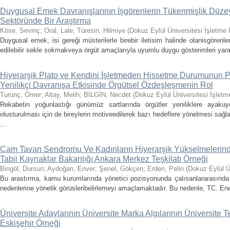
Duygusal Emek Davranışlarının İşgörenlerin Tükenmişlik Düzeyler
Sektöründe Bir Araştırma
Köse, Sevinç
;
Oral, Lale
;
Türesin, Hilmiye
(
Dokuz Eylül Üniversitesi İşletme 
Duygusal emek, isi gereği müsterilerle birebir iletisim halinde olanisgörenler
edilebilir sekle sokmakveya örgüt amaçlarıyla uyumlu duygu gösterimleri yar
Hiyerarşik Plato ve Kendini İşletmeden Hissetme Durumunun 
Yenilikçi Davranışa Etkisinde Örgütsel Özdeşleşmenin Rol
Turunç, Ömer
;
Altay, Melih
;
BİLGİN, Necdet
(
Dokuz Eylül Üniversitesi İşletm
Rekabetin yoğunlastığı günümüz sartlarında örgütler yeniliklere ayakuy
olusturulması için de bireylerin motiveedilerek bazı hedeflere yönelmesi sağl
...
Cam Tavan Sendromu Ve Kadınların Hiyerarşik Yükselmelerinde
Tabii Kaynaklar Bakanlığı Ankara Merkez Teşkilatı Örneği
Bingöl, Dursun
;
Aydoğan, Enver
;
Şenel, Gökçen
;
Erden, Pelin
(
Dokuz Eylül Ün
Bu arastırma, kamu kurumlarında yönetici pozisyonunda çalısanlararasında 
nedenlerine yönelik görüsleribelirlemeyi amaçlamaktadır. Bu nedenle, TC. Ener
Üniversite Adaylarının Üniversite Marka Algılarının Üniversite T
Eskişehir Örneği