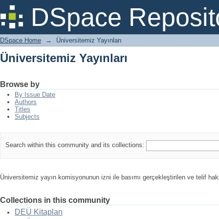
Üniversitemiz Yayınları
DSpace Reposit
DSpace Home
→
Üniversitemiz Yayınları
Üniversitemiz Yayınları
Browse by
By Issue Date
Authors
Titles
Subjects
Search within this community and its collections:
Üniversitemiz yayın komisyonunun izni ile basımı gerçekleştirilen ve telif hak
Collections in this community
DEÜ Kitapları