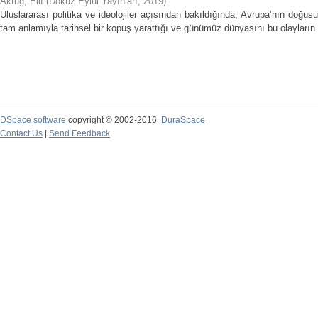
Aktuğ, Elif
(
Dokuz Eylül Yayınları
,
2019
)
Uluslararası politika ve ideolojiler açısından bakıldığında, Avrupa’nın doğu
tam anlamıyla tarihsel bir kopuş yarattığı ve günümüz dünyasını bu olayların
DSpace software
copyright © 2002-2016
DuraSpace
Contact Us
|
Send Feedback