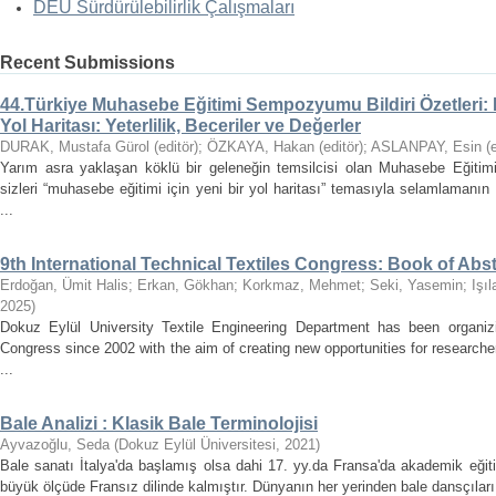
DEÜ Sürdürülebilirlik Çalışmaları
Recent Submissions
44.Türkiye Muhasebe Eğitimi Sempozyumu Bildiri Özetleri: 
Yol Haritası: Yeterlilik, Beceriler ve Değerler
DURAK, Mustafa Gürol (editör)
;
ÖZKAYA, Hakan (editör)
;
ASLANPAY, Esin (ed
Yarım asra yaklaşan köklü bir geleneğin temsilcisi olan Muhasebe Eğit
sizleri “muhasebe eğitimi için yeni bir yol haritası” temasıyla selamlaman
...
9th International Technical Textiles Congress: Book of Abs
Erdoğan, Ümit Halis
;
Erkan, Gökhan
;
Korkmaz, Mehmet
;
Seki, Yasemin
;
Işıl
2025
)
Dokuz Eylül University Textile Engineering Department has been organizin
Congress since 2002 with the aim of creating new opportunities for researc
...
Bale Analizi : Klasik Bale Terminolojisi
Ayvazoğlu, Seda
(
Dokuz Eylül Üniversitesi
,
2021
)
Bale sanatı İtalya'da başlamış olsa dahi 17. yy.da Fransa'da akademik eğitim
büyük ölçüde Fransız dilinde kalmıştır. Dünyanın her yerinden bale dansçıları b