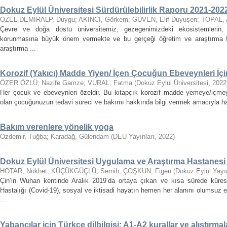
Dokuz Eylül Üniversitesi Sürdürülebilirlik Raporu 2021-202
ÖZEL DEMİRALP, Duygu
;
AKINCI, Görkem
;
GÜVEN, Elif Duyuşen
;
TOPAL, 
Çevre ve doğa dostu üniversitemiz, gezegenimizdeki ekosistemlerin, can
korunmasına büyük önem vermekte ve bu gerçeği öğretim ve araştırma faa
araştırma ...
Korozif (Yakıcı) Madde Yiyen/ İçen Çocuğun Ebeveynleri İç
ÖZER ÖZLÜ, Nazife Gamze
;
VURAL, Fatma
(
Dokuz Eylül Üniversitesi
,
2022
Her çocuk ve ebeveynleri özeldir. Bu kitapçık korozif madde yemeye/içmeye
olan çocuğunuzun tedavi süreci ve bakımı hakkında bilgi vermek amacıyla hazı
Bakım verenlere yönelik yoga
Özdemir, Tuğba
;
Karadağ, Gülendam
(
DEÜ Yayınları
,
2022
)
Dokuz Eylül Üniversitesi Uygulama ve Araştırma Hastanes
HOTAR, Nükhet
;
KÜÇÜKGÜÇLÜ, Semih
;
ÇOŞKUN, Figen
(
Dokuz Eylül Yayın
Çin’in Wuhan kentinde Aralık 2019’da ortaya çıkan ve kısa sürede küres
Hastalığı (Covid-19), sosyal ve iktisadi hayatın hemen her alanını olumsuz
...
Yabancılar için Türkçe dilbilgisi: A1-A2 kurallar ve alıştırmal