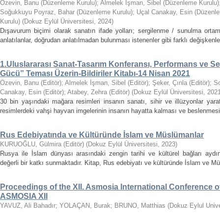
Özevin, Banu (Düzenleme Kurulu)
;
Almelek İşman, Sibel (Düzenleme Kurulu)
Soğukkuyu Poyraz, Bahar (Düzenleme Kurulu)
;
Uçal Canakay, Esin (Düzenle
Kurulu)
(
Dokuz Eylül Üniversitesi
,
2024
)
Dışavurum biçimi olarak sanatın ifade yolları; sergilenme / sunulma ortamı,
anlatılanlar, doğrudan anlatılmadan bulunması istenenler gibi farklı değişkenle
1.Uluslararası Sanat-Tasarım Konferansı, Performans ve Sergi
Gücü” Teması Üzerin-Bildiriler Kitabı-14 Nisan 2021
Özevin, Banu (Editör)
;
Almelek İşman, Sibel (Editör)
;
Şeker, Çınla (Editör)
;
So
Canakay, Esin (Editör)
;
Atabey, Zehra (Editör)
(
Dokuz Eylül Üniversitesi
,
202
30 bin yaşındaki mağara resimleri insanın sanatı, sihir ve illüzyonlar yarat
resimlerdeki vahşi hayvan imgelerinin insanın hayatta kalması ve beslenmesi 
Rus Edebiyatında ve Kültüründe İslam ve Müslümanlar
KURUOĞLU, Gülmira (Editör)
(
Dokuz Eylül Üniversitesi
,
2023
)
Rusya ile İslam dünyası arasındaki zengin tarihi ve kültürel bağları aydı
değerli bir katkı sunmaktadır. Kitap, Rus edebiyatı ve kültüründe İslam ve Müsl
Proceedings of the XII. Asmosia International Conference of
ASMOSIA XII
YAVUZ, Ali Bahadır
;
YOLAÇAN, Burak
;
BRUNO, Matthias
(
Dokuz Eylul Unive