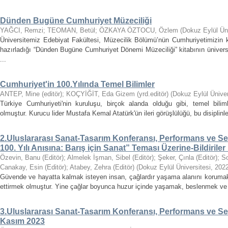
Dünden Bugüne Cumhuriyet Müzeciliği
YAĞCI, Remzi
;
TEOMAN, Betül
;
ÖZKAYA ÖZTOCU, Özlem
(
Dokuz Eylül Üni
Üniversitemiz Edebiyat Fakültesi, Müzecilik Bölümü’nün Cumhuriyetimizin k
hazırladığı “Dünden Bugüne Cumhuriyet Dönemi Müzeciliği” kitabının ünivers
...
Cumhuriyet'in 100.Yılında Temel Bilimler
ANTEP, Mine (editör)
;
KOÇYİĞİT, Eda Gizem (yrd.editör)
(
Dokuz Eylül Üniver
Türkiye Cumhuriyeti'nin kuruluşu, birçok alanda olduğu gibi, temel bili
olmuştur. Kurucu lider Mustafa Kemal Atatürk'ün ileri görüşlülüğü, bu disiplinle
2.Uluslararası Sanat-Tasarım Konferansı, Performans ve Ser
100. Yılı Anısına: Barış için Sanat” Teması Üzerine-Bildiriler
Özevin, Banu (Editör)
;
Almelek İşman, Sibel (Editör)
;
Şeker, Çınla (Editör)
;
So
Canakay, Esin (Editör)
;
Atabey, Zehra (Editör)
(
Dokuz Eylül Üniversitesi
,
202
Güvende ve hayatta kalmak isteyen insan, çağlardır yaşama alanını korumak
ettirmek olmuştur. Yine çağlar boyunca huzur içinde yaşamak, beslenmek ve ü
3.Uluslararası Sanat-Tasarım Konferansı, Performans ve Serg
Kasım 2023