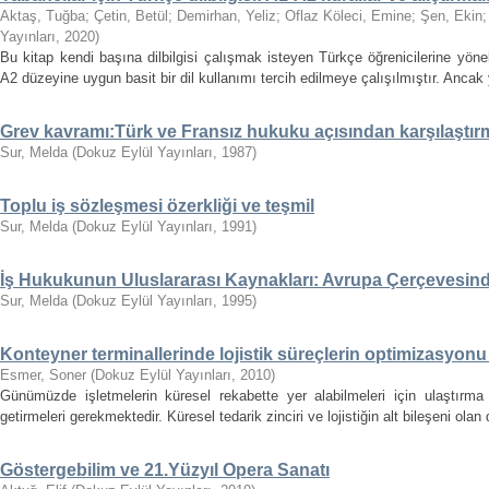
Aktaş, Tuğba
;
Çetin, Betül
;
Demirhan, Yeliz
;
Oflaz Köleci, Emine
;
Şen, Ekin
Yayınları
,
2020
)
Bu kitap kendi başına dilbilgisi çalışmak isteyen Türkçe öğrenicilerine yöne
A2 düzeyine uygun basit bir dil kullanımı tercih edilmeye çalışılmıştır. Ancak y
Grev kavramı:Türk ve Fransız hukuku açısından karşılaştır
Sur, Melda
(
Dokuz Eylül Yayınları
,
1987
)
Toplu iş sözleşmesi özerkliği ve teşmil
Sur, Melda
(
Dokuz Eylül Yayınları
,
1991
)
İş Hukukunun Uluslararası Kaynakları: Avrupa Çerçevesind
Sur, Melda
(
Dokuz Eylül Yayınları
,
1995
)
Konteyner terminallerinde lojistik süreçlerin optimizasyon
Esmer, Soner
(
Dokuz Eylül Yayınları
,
2010
)
Günümüzde işletmelerin küresel rekabette yer alabilmeleri için ulaştırma 
getirmeleri gerekmektedir. Küresel tedarik zinciri ve lojistiğin alt bileşeni olan
Göstergebilim ve 21.Yüzyıl Opera Sanatı