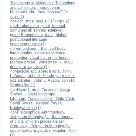
Technology in Museums, Technology
and Exhibition, Interaction in
Museums.<br _mce_bogus="1">
</p> (1)
<p><br _mce_bogus="1"></p> (1)
<p>Ekokritisizm, yerel, küresel,
sömürgecilik sonrası edebiyat,
çevre,Ecocriticism, local, global,
postcolonial literature,
environment</p> (1)
<p>embodiment, the lived body,
intentionality, sense experience,
perception,vücut bulma, öz-beden
(corpse propre), yönelimsellik, duyu
deneyimi, algı</p> (1)
<p>judicial act, speech acts, John.
L. Austin, John R. Searle,yargı edimi,
söz edimleri, John L. Austin, John R.
Searle</p> (1)
<p>Noon-Time in Yenisehir, Sevgi
Soysal, Urban Landscape,
Literature,Yenişehir'de Bir Öğle Vakti,
Sevgi Soysal, Kentsel Peyzaj,
Edebiyat.</p> (1)
<p>Philosophical Anthropology,
Takiyettin Mengüşoğlu, the concept
of child, children places,Felsefi
Antropoloji, Takiyettin Mengüşoğlu,
çocuk kavramı,çocuk mekanları.</p>
(1)