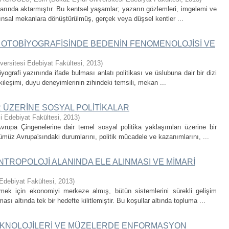
rında aktarmıştır. Bu kentsel yaşamlar; yazarın gözlemleri, imgelemi ve
zınsal mekanlara dönüştürülmüş, gerçek veya düşsel kentler ...
N OTOBİYOGRAFİSİNDE BEDENİN FENOMENOLOJİSİ VE
versitesi Edebiyat Fakültesi
,
2013
)
grafi yazınında ifade bulması anlatı politikası ve üslubuna dair bir dizi
tkileşimi, duyu deneyimlerinin zihindeki temsili, mekan ...
 ÜZERİNE SOSYAL POLİTİKALAR
i Edebiyat Fakültesi
,
2013
)
rupa Çingenelerine dair temel sosyal politika yaklaşımları üzerine bir
müz Avrupa'sındaki durumlarını, politik mücadele ve kazanımlarını, ...
NTROPOLOJİ ALANINDA ELE ALINMASI VE MİMARİ
Edebiyat Fakültesi
,
2013
)
mek için ekonomiyi merkeze almış, bütün sistemlerini sürekli gelişim
ı altında tek bir hedefte kilitlemiştir. Bu koşullar altında topluma ...
TEKNOLOJİLERİ VE MÜZELERDE ENFORMASYON