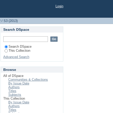
Login
2 / S3 (2013)
Search DSpace
Search DSpace
This Collection
Advanced Search
Browse
All of DSpace
Communities & Collections
By Issue Date
Authors
Titles
Subjects
This Collection
By Issue Date
Authors
Titles