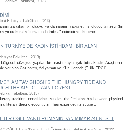
i Edebiyat Fakültesi
,
2013
)
DİMİ
tesi Edebiyat Fakültesi
,
2013
)
rşımıza çıkan bir olguyu ya da insanın yapıp etmiş olduğu bir şeyi (bir
nin ya da kuralın "terazisinde tartma" edimidir ve iki temel ...
N TÜRKİYE'DE KADIN İSTİHDAMI: BİR ALAN
debiyat Fakültesi
,
2013
)
bölgesel düzeyde yapılan bir araştırmayla ışık tutmaktadır. Araştırma,
de yer alan Gaziantep, Adıyaman ve Kilis illerinde (TUİK TRC1) ...
IMS?: AMITAV GHOSH'S THE HUNGRY TIDE AND
UGH THE ARC OF RAIN FOREST
ebiyat Fakültesi
,
2013
)
terary tradition, ecocriticism studies the "relationship between physical
ing literary theory, ecocriticism has expanded its scope ...
DE BİR ÖĞLE VAKTİ ROMANINDAN MİMARİ/KENTSEL
ACIOĞLU, Esin
(
Dokuz Eylül Üniversitesi Edebiyat Fakültesi
,
2013
)