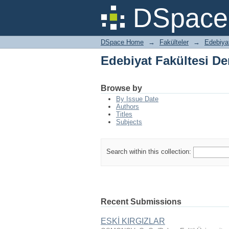
Edebiyat Fakültesi Der
DSpace 
DSpace Home
→
Fakülteler
→
Edebiyat
Edebiyat Fakültesi Der
Browse by
By Issue Date
Authors
Titles
Subjects
Search within this collection:
Recent Submissions
ESKİ KIRGIZLAR