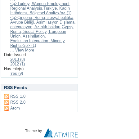
<p>Turkey, Women Employment,
Regional Analysis,Türkiye, Kadın
İstihdamı, Bölgesel Analiz</p> (1)
<p>Çingene, Roma, sosyal politika,
Avrupa Birliği, Asimilasyon,Dışlama,
entegrasyon, Azınlık hakları,Gypsy,
Roma, Social Policy, European
Union, Assimilation,
Exclusion,Integration, Minority
Rights</p> (1)
... View More
Date Issued
2013 (8)
2012 (1)
Has File(s)
Yes (9)
RSS Feeds
RSS 1.0
RSS 2.0
Atom
Theme by