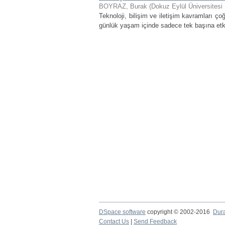
BOYRAZ, Burak
(
Dokuz Eylül Üniversitesi
Teknoloji, bilişim ve iletişim kavramları ç
günlük yaşam içinde sadece tek başına etkil
DSpace software
copyright © 2002-2016
Dur
Contact Us
|
Send Feedback