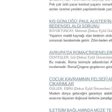
Pek çok ünlü yazar kentsel yaşamı romanla
anıları üzerine yeniden yapılandırılarak ya
KIŞ GÜNLÜĞÜ: PAUL AUSTER'İ
BEDENSEL ALGI SORUNU
BÜYÜKTUNCAY, Mehmet
(
Dokuz Eylül Üni
Yaşamın maddi kaynağı olan bedenin otobiyo
sorunsalı beraberinde getirir. Zihin-beden e
AVRUPA'DA ROMA/ÇİNGENELER
ÖZATEŞLER, Gül
(
Dokuz Eylül Üniversites
Bu makale, Roma terimiyle adlandırılan Av
incelemedir. Roma/Çingene gruplarının günü
ÇOCUK KAVRAMININ FELSEFİ A
ÇIKARIMLAR
GÜLLER, EBRU
(
Dokuz Eylül Üniversitesi 
Modern dünya geleceğini garantiye alabil
esasına dayanan doğrusal ilerleme paradigmas
İLETİŞİM BAĞLAMINDA MÜZE 