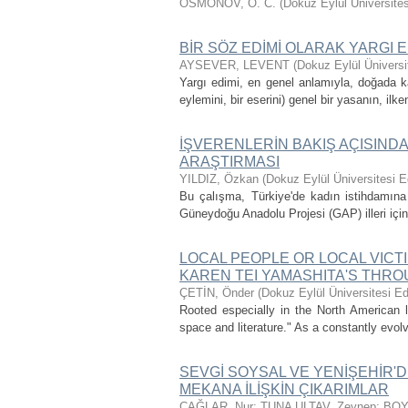
OSMONOV, O. C.
(
Dokuz Eylül Üniversites
BİR SÖZ EDİMİ OLARAK YARGI E
AYSEVER, LEVENT
(
Dokuz Eylül Üniversi
Yargı edimi, en genel anlamıyla, doğada ka
eylemini, bir eserini) genel bir yasanın, ilke
İŞVERENLERİN BAKIŞ AÇISINDA
ARAŞTIRMASI
YILDIZ, Özkan
(
Dokuz Eylül Üniversitesi E
Bu çalışma, Türkiye'de kadın istihdamına 
Güneydoğu Anadolu Projesi (GAP) illeri için
LOCAL PEOPLE OR LOCAL VICT
KAREN TEI YAMASHITA'S THRO
ÇETİN, Önder
(
Dokuz Eylül Üniversitesi Ed
Rooted especially in the North American li
space and literature." As a constantly evolv
SEVGİ SOYSAL VE YENİŞEHİR'
MEKANA İLİŞKİN ÇIKARIMLAR
ÇAĞLAR, Nur
;
TUNA ULTAV, Zeynep
;
BOY