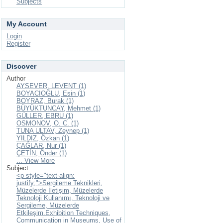
Subjects
My Account
Login
Register
Discover
Author
AYSEVER, LEVENT (1)
BOYACIOĞLU, Esin (1)
BOYRAZ, Burak (1)
BÜYÜKTUNCAY, Mehmet (1)
GÜLLER, EBRU (1)
OSMONOV, O. C. (1)
TUNA ULTAV, Zeynep (1)
YILDIZ, Özkan (1)
ÇAĞLAR, Nur (1)
ÇETİN, Önder (1)
... View More
Subject
<p style="text-align:
justify;">Sergileme Teknikleri,
Müzelerde İletişim, Müzelerde
Teknoloji Kullanımı, Teknoloji ve
Sergileme, Müzelerde
Etkileşim.Exhibition Techniques,
Communication in Museums, Use of