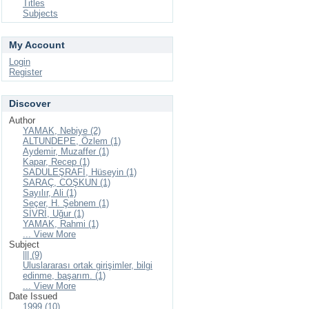
Titles
Subjects
My Account
Login
Register
Discover
Author
YAMAK, Nebiye (2)
ALTUNDEPE, Özlem (1)
Aydemir, Muzaffer (1)
Kapar, Recep (1)
SADULEŞRAFİ, Hüseyin (1)
SARAÇ, COŞKUN (1)
Sayılır, Ali (1)
Seçer, H. Şebnem (1)
SİVRİ, Uğur (1)
YAMAK, Rahmi (1)
... View More
Subject
||| (9)
Uluslararası ortak girişimler, bilgi
edinme, başarım. (1)
... View More
Date Issued
1999 (10)