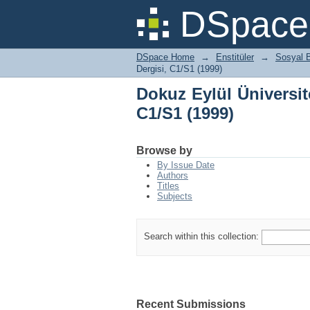
Dokuz Eylül Üniversite
DSpace 
DSpace Home
→
Enstitüler
→
Sosyal B
Dergisi, C1/S1 (1999)
Dokuz Eylül Üniversit
C1/S1 (1999)
Browse by
By Issue Date
Authors
Titles
Subjects
Search within this collection:
Recent Submissions