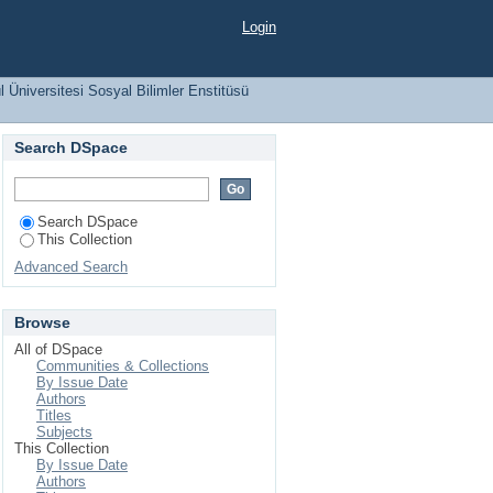
1/S1 (1999)
Login
 Üniversitesi Sosyal Bilimler Enstitüsü
Search DSpace
Search DSpace
This Collection
Advanced Search
Browse
All of DSpace
Communities & Collections
By Issue Date
Authors
Titles
Subjects
This Collection
By Issue Date
Authors