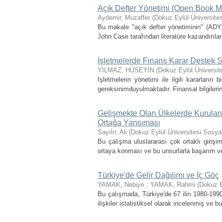
Açık Defter Yönetimi (Open Book 
Aydemir, Muzaffer
(
Dokuz Eylül Üniversites
Bu makale "açık defter yönetiminin" (ADY)
John Case tarafından literatüre kazandırılan 
İşletmelerde Finans Karar Destek S
YILMAZ, HÜSEYİN
(
Dokuz Eylül Üniversit
İşletmelerin yönetimi ile ilgili kararların
gereksinimduyulmaktadır. Finansal bilgilerin
Gelişmekte Olan Ülkelerde Kurulan U
Ortağa Yansıması
Sayılır, Ali
(
Dokuz Eylül Üniversitesi Sosyal
Bu çalışma uluslararası çok ortaklı girişi
ortaya konması ve bu unsurlarla başarım ve y
Türkiye'de Gelir Dağılımı ve İç Göç
YAMAK, Nebiye
;
YAMAK, Rahmi
(
Dokuz E
Bu çalışmada, Türkiye'de 67 ilin 1980-1990
ilişkiler istatistiksel olarak incelenmiş v