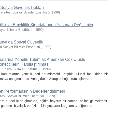
 Sosyal Güvenlik Hakları
ersitesi Sosyal Bilimler Enstitüsü
,
1999
)
ğlık ve Emeklilik Sigortalarında Yaşanan Değişimler
syal Bilimler Enstitüsü
,
1999
)
anya'da Sosyal Güvenlik
si Sosyal Bilimler Enstitüsü
,
1999
)
lmalarına Yönelik Tutumlar: Amerikan Çok Uluslu
neticilerin Karşılaştırılması
i Sosyal Bilimler Enstitüsü
,
1999
)
tılımlarına yönelik idari tutumlardaki karşılıklı ulusal farklılıkları bir
maya çalışmaktadır. Ana şirketin Avrupalı bağlı kuruluşlarına ...
n Performansının Değerlendirilmesi
tesi Sosyal Bilimler Enstitüsü
,
1999
)
tim süreci içine girmekte, eğitim hayatın bir parçası haline gelmektedir.
etirme, biyolojik ve fiziksel ihtiyaçlarını karşılamayı öğrenme ...