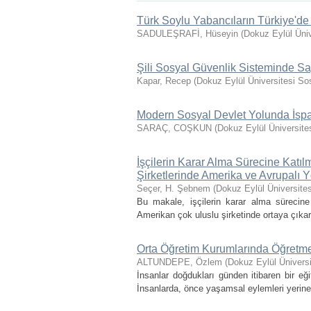
Türk Soylu Yabancıların Türkiye'de
SADULEŞRAFİ, Hüseyin
(
Dokuz Eylül Üniv
Şili Sosyal Güvenlik Sisteminde Sa
Kapar, Recep
(
Dokuz Eylül Üniversitesi So
Modern Sosyal Devlet Yolunda İsp
SARAÇ, COŞKUN
(
Dokuz Eylül Üniversite
İşçilerin Karar Alma Sürecine Katı
Şirketlerinde Amerika ve Avrupalı Yö
Seçer, H. Şebnem
(
Dokuz Eylül Üniversites
Bu makale, işçilerin karar alma sürecine ka
Amerikan çok uluslu şirketinde ortaya çıkar
Orta Öğretim Kurumlarında Öğretme
ALTUNDEPE, Özlem
(
Dokuz Eylül Üniversi
İnsanlar doğdukları günden itibaren bir eği
İnsanlarda, önce yaşamsal eylemleri yerine g