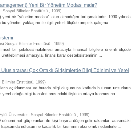
Mamagement) Yeni Bir Yönetim Modası mıdır?
i Sosyal Bilimler Enstitüsü
,
1999
)
 yeni bir "yönetim modası" olup olmadığını tartışmaktadır. 1990 yılında
bu yönetim yaklaşımı ile ilgili yeterli ölçüde ampirik çalışma ...
istemi
esi Sosyal Bilimler Enstitüsü
,
1999
)
 bilimsel bir şekildealınabilmesi amacıyla finansal bilgilere önemli ölçüde
 üretilebilmesi amacıyla, finans karar desteksisteminin ...
luslararası Çok Ortaklı Girişimlerde Bilgi Edinimi ve Yerel
 Bilimler Enstitüsü
,
1999
)
mlerin açıklanması ve burada bilgi oluşumuna katkıda bulunan unsurların
erel ortağa bilgi transferi arasındaki ilişkinin ortaya konmasına ...
ylül Üniversitesi Sosyal Bilimler Enstitüsü
,
1999
)
 dönemi net göç oranları ile kişi başına düşen gelir rakamları arasındaki
e bu kapsamda nüfusun ne kadarlık bir kısmının ekonomik nedenlerle ...