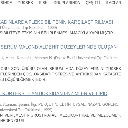
İSİNDE YÜKSEK RİSK GRUPLARINDA ÇEŞİTLİ İLAÇLAR
ADINLARDA FLEKSİBİLİTENİN KARŞILAŞTIRILMASI
 Üniversitesi Tıp Fakültesi
,
1999
)
SİBİLİTEYE ETKİSİNİN BELİRLENMESİ AMACIYLA YAPILMIŞTIR.
 SERUM MALONDİALDEHIT DÜZEYLERİNDE OLUŞAN
U, Meral
;
Köseoğlu, Mehmet H.
(
Dokuz Eylül Üniversitesi Tıp Fakültesi
,
YONU SON ÜRÜNÜ OLAN SERUM MDA DÜZEYLERİNİN YÜKSEK
İTLERİNDEN ÇOK, OKSİDATİF STRES VE ANTİOKSİDAN KAPASİTE
UNU DÜŞÜNDÜRMEKTEDİR.
KORTEKSTE ANTİOKSİDAN ENZİMLER VE LİPİD
e, Ataman
;
Şemin, İlgi
;
PEKÇETİN, ÇETİN
;
UYSAL, NAZAN
;
GÖNENÇ,
niversitesi Tıp Fakültesi
,
1999
)
N VERİLMESİ NİGROSTRİATAL, MEZOKORTİKAL VE MEZOLİMBİK
NEDEN OLUR.