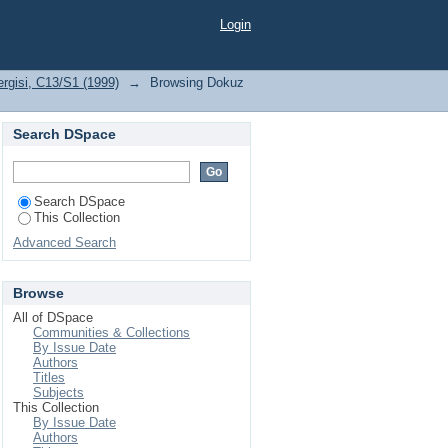
S1 (1999) by Title
Login
ergisi, C13/S1 (1999)
→
Browsing Dokuz
Search DSpace
Search DSpace
This Collection
Advanced Search
Browse
All of DSpace
Communities & Collections
By Issue Date
Authors
Titles
Subjects
This Collection
By Issue Date
Authors