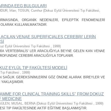
ARINDA EEG BULGULARI
DUR, İrfan
;
TOSUN, Cumhur
(
Dokuz Eylül Üniversitesi Tıp Fakültesi
,
IRMASINDA, ORGANİK NEDENLERİ, EPİLEPTİK FENOMENLERİ
 OLARAK KULLANILMAKTADIR.
A AÇILAN VENAE SUPERFICIALES CEREBRI' LERİN
Sİ
uz Eylül Üniversitesi Tıp Fakültesi
,
1999
)
RİA VERTEBRALİS' LER ARACILIĞIYLA BEYNE GELEN KAN VENAE
ROFUNDAE CEREBRİ ARACILIĞIYLA TOPLANIR.
KUZ EYLÜL TIP FAKÜLTESİ MODELİ
 Tıp Fakültesi
,
1999
)
N SAĞLIK GEREKSİNİMLERİNİ GÖZ ÖNÜNE ALARAK BİREYLER VE
 YAKLAŞIMDIR.
RAMME FOR CLINICAL TRAINING SKILLS" FROM DOKUZ
F MEDICINE
SÜLEN
;
MUSAL, BERNA
(
Dokuz Eylül Üniversitesi Tıp Fakültesi
,
1999
)
ESİ TIP FAKÜLTESİNDE AKTİF EĞİTİME BAŞLANMIŞTIR.