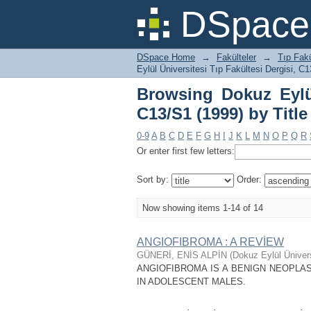
Browsing Dokuz Eylül Ü
DSpace 
DSpace Home
→
Fakülteler
→
Tıp Fakü
Eylül Üniversitesi Tıp Fakültesi Dergisi, C1
Browsing Dokuz Eylül
C13/S1 (1999) by Title
0-9
A
B
C
D
E
F
G
H
I
J
K
L
M
N
O
P
Q
R
Or enter first few letters:
Sort by:
Order:
Now showing items 1-14 of 14
ANGIOFIBROMA : A REVİEW
GÜNERİ, ENİS ALPİN
(
Dokuz Eylül Ünivers
ANGIOFIBROMA IS A BENIGN NEOPL
IN ADOLESCENT MALES.