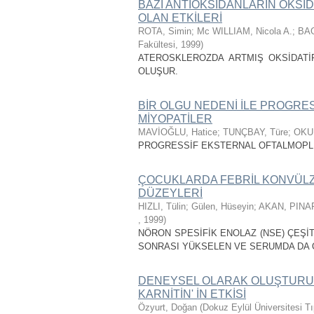
BAZI ANTİOKSİDANLARIN OKSİ
OLAN ETKİLERİ
ROTA, Simin
;
Mc WILLIAM, Nicola A.
;
BAG
Fakültesi
,
1999
)
ATEROSKLEROZDA ARTMIŞ OKSİDATİ
OLUŞUR.
BİR OLGU NEDENİ İLE PROGRE
MİYOPATİLER
MAVİOĞLU, Hatice
;
TUNÇBAY, Türe
;
OKU
PROGRESSİF EKSTERNAL OFTALMOPLEJ
ÇOCUKLARDA FEBRİL KONVÜLZ
DÜZEYLERİ
HIZLI, Tülin
;
Gülen, Hüseyin
;
AKAN, PINA
,
1999
)
NÖRON SPESİFİK ENOLAZ (NSE) ÇEŞ
SONRASI YÜKSELEN VE SERUMDA DA Ö
DENEYSEL OLARAK OLUŞTURULM
KARNİTİN' İN ETKİSİ
Özyurt, Doğan
(
Dokuz Eylül Üniversitesi T