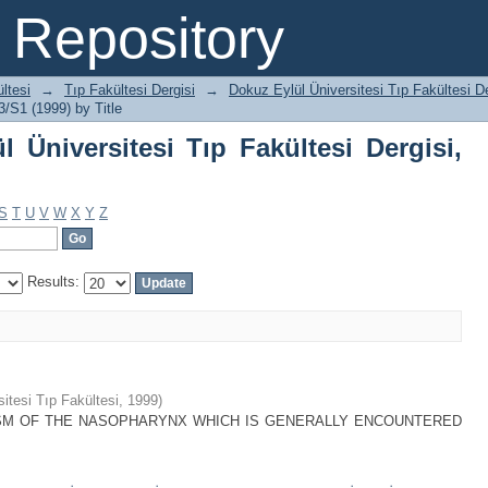
niversitesi Tıp Fakültesi Dergisi, C13/
Repository
ltesi
→
Tıp Fakültesi Dergisi
→
Dokuz Eylül Üniversitesi Tıp Fakültesi D
3/S1 (1999) by Title
 Üniversitesi Tıp Fakültesi Dergisi,
S
T
U
V
W
X
Y
Z
Results:
itesi Tıp Fakültesi
,
1999
)
ASM OF THE NASOPHARYNX WHICH IS GENERALLY ENCOUNTERED