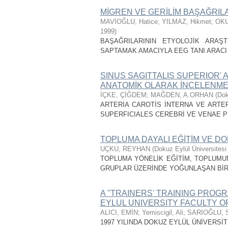
MİGREN VE GERİLİM BAŞAĞRIL
MAVİOĞLU, Hatice
;
YILMAZ, Hikmet
;
OKU
1999
)
BAŞAĞRILARININ ETYOLOJİK ARAŞT
SAPTAMAK AMACIYLA EEG TANI ARACI
SINUS SAGITTALIS SUPERIOR' 
ANATOMİK OLARAK İNCELENME
İÇKE, ÇİĞDEM
;
MAĞDEN, A.ORHAN
(
Dok
ARTERİA CAROTİS İNTERNA VE ARTE
SUPERFICIALES CEREBRİ VE VENAE P
TOPLUMA DAYALI EĞİTİM VE DO
UÇKU, REYHAN
(
Dokuz Eylül Üniversitesi
TOPLUMA YÖNELİK EĞİTİM, TOPLUMU
GRUPLAR ÜZERİNDE YOĞUNLAŞAN BİR
A "TRAINERS' TRAINING PROG
EYLUL UNIVERSITY FACULTY O
ALICI, EMİN
;
Yemiscigil, Ali
;
SARIOĞLU, 
1997 YILINDA DOKUZ EYLÜL ÜNİVERSİT