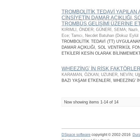
TROMBOLİTİK TEDAVİ YAPILA
CİNSİYETİN DAMAR AÇIKLIĞI, 
TROMBÜS GELİŞİMİ ÜZERİNE ET
KIRIMLI, ÖNDER
;
GÜNERİ, SEMA
;
Nazlı
Ece
;
Tamcı, Necdet Batuhan
(
Dokuz Eylül 
TROMBOLİTİK TEDAVİ (TT) UYGULANA
DAMAR AÇIKLIĞI, SOL VENTRİKÜL FO
ETKİLERİ KESİN OLARAK BİLİNMEMEKT
WHEEZİNG' İN RİSK FAKTÖRLER
KARAMAN, ÖZKAN
;
UZUNER, NEVİN
;
Uğ
BAZI YAŞAM ETKENLERİ, WHEEZİNG' İN
Now showing items 1-14 of 14
DSpace software
copyright © 2002-2016
Dur