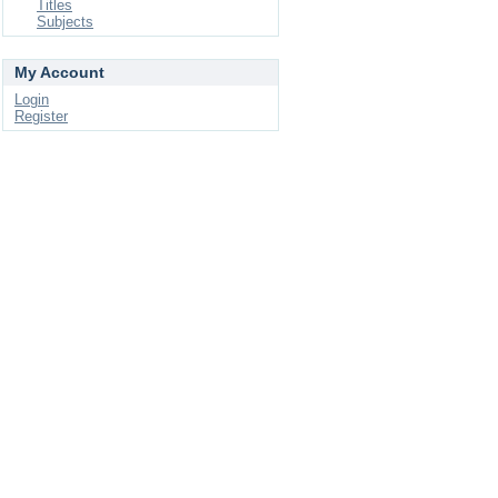
Titles
Subjects
My Account
Login
Register