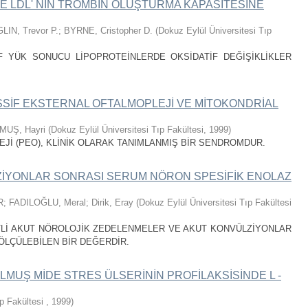
DE LDL' NİN TROMBİN OLUŞTURMA KAPASİTESİNE
LIN, Trevor P.
;
BYRNE, Cristopher D.
(
Dokuz Eylül Üniversitesi Tıp
F YÜK SONUCU LİPOPROTEİNLERDE OKSİDATİF DEĞİŞİKLİKLER
SSİF EKSTERNAL OFTALMOPLEJİ VE MİTOKONDRİAL
MUŞ, Hayri
(
Dokuz Eylül Üniversitesi Tıp Fakültesi
,
1999
)
İ (PEO), KLİNİK OLARAK TANIMLANMIŞ BİR SENDROMDUR.
İYONLAR SONRASI SERUM NÖRON SPESİFİK ENOLAZ
R
;
FADILOĞLU, Meral
;
Dirik, Eray
(
Dokuz Eylül Üniversitesi Tıp Fakültesi
İTLİ AKUT NÖROLOJİK ZEDELENMELER VE AKUT KONVÜLZİYONLAR
LÇÜLEBİLEN BİR DEĞERDİR.
UŞ MİDE STRES ÜLSERİNİN PROFİLAKSİSİNDE L -
ıp Fakültesi
,
1999
)