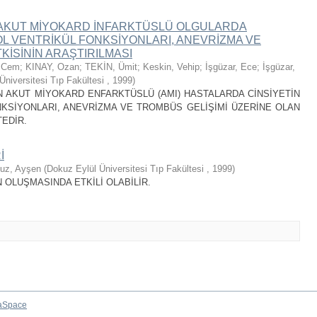
N AKUT MİYOKARD İNFARKTÜSLÜ OLGULARDA
SOL VENTRİKÜL FONKSİYONLARI, ANEVRİZMA VE
KİSİNİN ARAŞTIRILMASI
, Cem
;
KINAY, Ozan
;
TEKİN, Ümit
;
Keskin, Vehip
;
İşgüzar, Ece
;
İşgüzar,
Üniversitesi Tıp Fakültesi
,
1999
)
N AKUT MİYOKARD ENFARKTÜSLÜ (AMI) HASTALARDA CİNSİYETİN
NKSİYONLARI, ANEVRİZMA VE TROMBÜS GELİŞİMİ ÜZERİNE OLAN
EDİR.
İ
uz, Ayşen
(
Dokuz Eylül Üniversitesi Tıp Fakültesi
,
1999
)
 OLUŞMASINDA ETKİLİ OLABİLİR.
aSpace