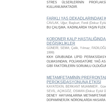
STRES ÜLSERLERİNİN PROFLAKS
KULLANILMAKTADIR.
FARKLI YAŞ DEKADLARINDAKİ K
CAVLAK, Uğur
;
Başkurt, Ferdi
(
Dokuz Eylül
BU ÇALIŞMA, KADINLARDA YAŞIN FLEK
KORONER KALP HASTALIĞINDA
DEĞİŞİKLİKLER
GÜNERİ, SEMA
;
Çelik, Yılmaz
;
FADILOĞL
1999
)
KKH GRUBUNDA LİPİD PERAKSİDAS
OLMASINDAN, POLİANSATÜRE YAĞ AS
GİBİ FAKTÖRLERİN SORUMLU OLDUĞ
METAMFETAMİNİN PREFRONTAL 
PEROKSİDASYONUNA ETKİSİ
KAYATEKİN, BERKANT MUAMMER
;
Gür
SEVİL
;
AÇIKGÖZ, OSMAN
(
Dokuz Eylül Ü
DENEY HAYVANLARINA METAMFETAMİ
DOPAMİNERJİK NÖRONLARDA HASARA 