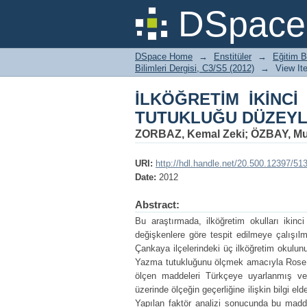
İLKÖĞRETİM İKİNCİ
DSpace 
ÜZERİNE BİR DEĞE
DSpace Home
→
Enstitüler
→
Eğitim B
Bilimleri Dergisi, C3/S5 (2012)
→
View It
İLKÖĞRETİM İKİNC
TUTUKLUĞU DÜZEYL
ZORBAZ, Kemal Zeki
;
ÖZBAY, Mu
URI:
http://hdl.handle.net/20.500.12397/51
Date:
2012
Abstract:
Bu araştırmada, ilköğretim okulları ikinci
değişkenlere göre tespit edilmeye çalışıl
Çankaya ilçelerindeki üç ilköğretim okulu
Yazma tutukluğunu ölçmek amacıyla Rose (1
ölçen maddeleri Türkçeye uyarlanmış ve 
üzerinde ölçeğin geçerliğine ilişkin bilgi el
Yapılan faktör analizi sonucunda bu madd