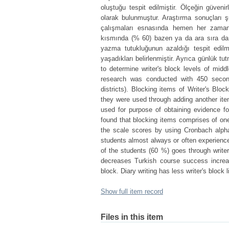
oluştuğu tespit edilmiştir. Ölçeğin güveni
olarak bulunmuştur. Araştırma sonuçları şu
çalışmaları esnasında hemen her zaman 
kısmında (% 60) bazen ya da ara sıra da 
yazma tutukluğunun azaldığı tespit edilm
yaşadıkları belirlenmiştir. Ayrıca günlük tu
to determine writer's block levels of midd
research was conducted with 450 secon
districts). Blocking items of Writer's Bl
they were used through adding another ite
used for purpose of obtaining evidence for
found that blocking items comprises of one 
the scale scores by using Cronbach alpha
students almost always or often experience 
of the students (60 %) goes through writer
decreases Turkish course success increas
block. Diary writing has less writer's block 
Show full item record
Files in this item