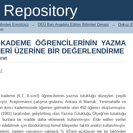
 KADEME ÖĞRENCİLERİNİN YAZMA T
Repository
RLENDİRME
ilimleri Enstitüsü
→
DEÜ Batı Anadolu Eğitim Bilimleri Dergisi
→
Dokuz Ey
em
İ KADEME ÖĞRENCİLERİNİN YAZMA
ERİ ÜZERİNE BİR DEĞERLENDİRME
rat
32
 kademe (6,7, 8.sınıf) öğrencilerinin yazma tutukluğu düzeyleri çeşitli
mıştır. Araştırmanın çalışma grubunu, Ankara ili Mamak, Yenimahalle ve
nun ikinci kademesinde öğrenim görmekte olan 450 öğrenci oluşturmuştur.
981) tarafından geliştirilmiş olan Yazma Tutukluğu Ölçeği'nin tutukluğu
bunlara bir madde daha eklenerek kullanılmıştır. Elde edilen veriler
de edebilmek için döndürülmüş temel bileşenler faktör analizi kullanılmıştır.
elerin, toplam varyansın yaklaşık % 43'ünü açıklayan tek bir faktörden