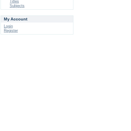
Titles
Subjects
My Account
Login
Register