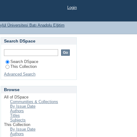
UTUKLUĞU DÜZEYLERİ
Login
lül Üniversitesi Batı Anadolu Eğitim
Search DSpace
Search DSpace
This Collection
Advanced Search
Browse
All of DSpace
Communities & Collections
By Issue Date
Authors
Titles
Subjects
This Collection
By Issue Date
Authors