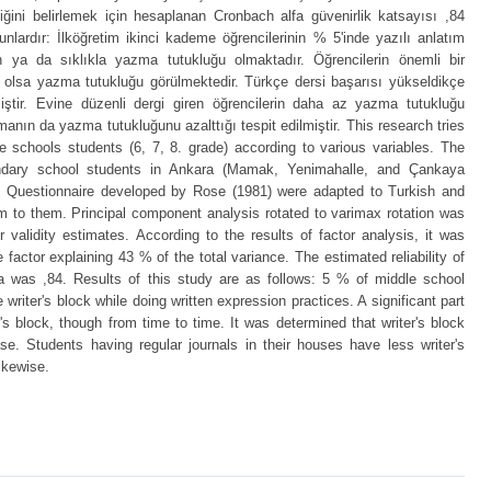
rliğini belirlemek için hesaplanan Cronbach alfa güvenirlik katsayısı ,84
nlardır: İlköğretim ikinci kademe öğrencilerinin % 5'inde yazılı anlatım
ya da sıklıkla yazma tutukluğu olmaktadır. Öğrencilerin önemli bir
olsa yazma tutukluğu görülmektedir. Türkçe dersi başarısı yükseldikçe
iştir. Evine düzenli dergi giren öğrencilerin daha az yazma tutukluğu
tmanın da yazma tutukluğunu azalttığı tespit edilmiştir. This research tries
le schools students (6, 7, 8. grade) according to various variables. The
dary school students in Ankara (Mamak, Yenimahalle, and Çankaya
ock Questionnaire developed by Rose (1981) were adapted to Turkish and
m to them. Principal component analysis rotated to varimax rotation was
 validity estimates. According to the results of factor analysis, it was
factor explaining 43 % of the total variance. The estimated reliability of
 was ,84. Results of this study are as follows: 5 % of middle school
writer's block while doing written expression practices. A significant part
's block, though from time to time. It was determined that writer's block
e. Students having regular journals in their houses have less writer's
likewise.