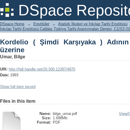
Kordelio ( Şimdi Karşıyaka ) Adının Kö
DSpace Reposit
DSpace Home
→
Enstitüler
→
Atatürk İlkeleri ve İnkılap Tarihi Enstitüsü
İnkılap Tarihi Enstitüsü Çağdaş Türkiye Tarihi Araştırmaları Dergisi, C1/S3 (1
Kordelio ( Şimdi Karşıyaka ) Adını
üzerine
Umar, Bilge
URI:
http://hdl.handle.net/20.500.12397/4970
Date:
1993
Show full item record
Files in this item
Name:
bilge_umar.pdf
View/
Size:
1.698Mb
Format:
PDF