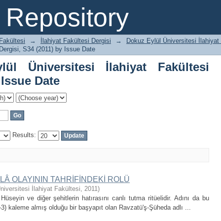
Üniversitesi İlahiyat Fakültesi Dergis
Repository
 Fakültesi
→
İlahiyat Fakültesi Dergisi
→
Dokuz Eylül Üniversitesi İlahiyat
 Dergisi, S34 (2011) by Issue Date
l Üniversitesi İlahiyat Fakültesi
 Issue Date
Results:
LÂ OLAYININ TAHRİFİNDEKİ ROLÜ
iversitesi İlahiyat Fakültesi
,
2011
)
üseyin ve diğer şehitlerin hatırasını canlı tutma ritüelidir. Adını da bu
-3) kaleme almış olduğu bir başyapıt olan Ravzatü'ş-Şüheda adlı ...