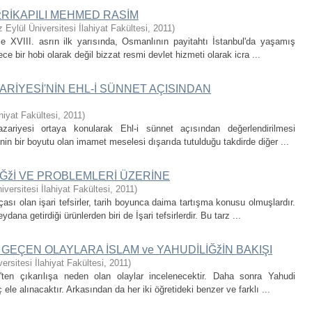
ĞžRİKAPILI MEHMED RASİM
 Eylül Üniversitesi İlahiyat Fakültesi
,
2011
)
e XVIII. asrın ilk yarısında, Osmanlının payitahtı İstanbul'da yaşamış
ece bir hobi olarak değil bizzat resmi devlet hizmeti olarak icra ...
ARİYESİ'NİN EHL-İ SÜNNET AÇISINDAN
hiyat Fakültesi
,
2011
)
zariyesi ortaya konularak Ehl-i sünnet açısından değerlendirilmesi
in bir boyutu olan imamet meselesi dışarıda tutulduğu takdirde diğer ...
İĞžİ VE PROBLEMLERİ ÜZERİNE
versitesi İlahiyat Fakültesi
,
2011
)
ası olan işari tefsirler, tarih boyunca daima tartışma konusu olmuşlardır.
a getirdiği ürünlerden biri de İşari tefsirlerdir. Bu tarz ...
 GEÇEN OLAYLARA İSLAM ve YAHUDİLİĞžİN BAKIŞI
ersitesi İlahiyat Fakültesi
,
2011
)
'ten çıkarılışa neden olan olaylar incelenecektir. Daha sonra Yahudi
ele alınacaktır. Arkasından da her iki öğretideki benzer ve farklı ...