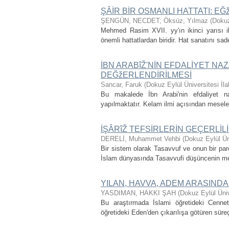
ŞÂİR BİR OSMANLI HATTATI: E
ŞENGÜN, NECDET
;
Öksüz, Yılmaz
(
Dokuz
Mehmed Rasim XVII. yy'ın ikinci yarısı il
önemli hattatlardan biridir. Hat sanatını sad
İBN ARABîŽ'NİN EFDALİYET NAZ
DEĞžERLENDİRİLMESİ
Sancar, Faruk
(
Dokuz Eylül Üniversitesi İla
Bu makalede İbn Arabi'nin efdaliyet na
yapılmaktatır. Kelam ilmi açısından meselen
İŞÂRîŽ TEFSİRLERİN GEÇERLİL
DERELİ, Muhammet Vehbi
(
Dokuz Eylül Üni
Bir sistem olarak Tasavvuf ve onun bir parç
İslam dünyasında Tasavvufi düşüncenin meydan
YILAN, HAVVA, ADEM ARASINDA
YASDIMAN, HAKKI ŞAH
(
Dokuz Eylül Üniv
Bu araştırmada İslami öğretideki Cennet
öğretideki Eden'den çıkarılışa götüren süreç 