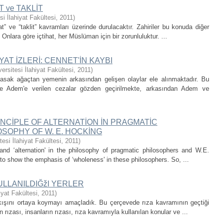
 ve TAKLİT
i İlahiyat Fakültesi
,
2011
)
 ve “taklit” kavramları üzerinde durulacaktır. Zahiriler bu konuda diğer
r. Onlara göre içtihat, her Müslüman için bir zorunluluktur. ...
YAT İZLERİ: CENNET'İN KAYBI
ersitesi İlahiyat Fakültesi
,
2011
)
yasak ağaçtan yemenin arkasından gelişen olaylar ele alınmaktadır. Bu
e Adem'e verilen cezalar gözden geçirilmekte, arkasından Adem ve
NCİPLE OF ALTERNATİON İN PRAGMATİC
SOPHY OF W. E. HOCKİNG
esi İlahiyat Fakültesi
,
2011
)
 and ‘alternation' in the philosophy of pragmatic philosophers and W.E.
 to show the emphasis of ‘wholeness' in these philosophers. So, ...
ULLANILDIĞžI YERLER
iyat Fakültesi
,
2011
)
ışını ortaya koymayı amaçladık. Bu çerçevede rıza kavramının geçtiği
 rızası, insanların rızası, rıza kavramıyla kullanılan konular ve ...