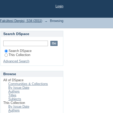
i, S34 (2011) by Issue
Login
 Fakültesi Dergisi, S34 (2011)
→
Browsing
Search DSpace
Search DSpace
This Collection
Advanced Search
Browse
All of DSpace
Communities & Collections
By Issue Date
Authors
Titles
Subjects
This Collection
By Issue Date
Authors