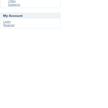
Titles
Subjects
My Account
Login
Register