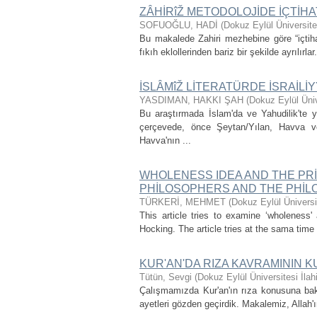
ZÂHİRîŽ METODOLOJİDE İÇTİHAT
SOFUOĞLU, HADİ
(
Dokuz Eylül Üniversites
Bu makalede Zahiri mezhebine göre “içtihat”
fıkıh eklollerinden bariz bir şekilde ayrılırla
İSLÂMîŽ LİTERATÜRDE İSRAİLİY
YASDIMAN, HAKKI ŞAH
(
Dokuz Eylül Üniv
Bu araştırmada İslam'da ve Yahudilik'te 
çerçevede, önce Şeytan/Yılan, Havva v
Havva'nın ...
WHOLENESS IDEA AND THE PRİ
PHİLOSOPHERS AND THE PHİLO
TÜRKERİ, MEHMET
(
Dokuz Eylül Üniversit
This article tries to examine ‘wholeness'
Hocking. The article tries at the sama time
KUR'AN'DA RIZA KAVRAMININ K
Tütün, Sevgi
(
Dokuz Eylül Üniversitesi İlah
Çalışmamızda Kur'an'ın rıza konusuna bak
ayetleri gözden geçirdik. Makalemiz, Allah'ın