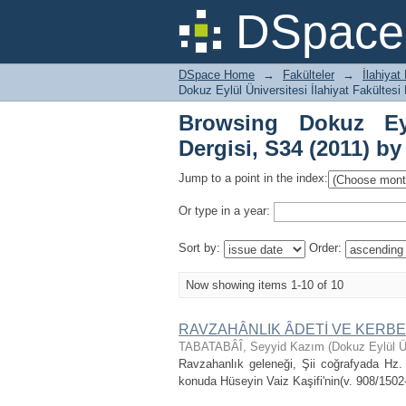
Browsing Dokuz Eylül 
DSpace 
Date
DSpace Home
→
Fakülteler
→
İlahiyat
Dokuz Eylül Üniversitesi İlahiyat Fakültesi
Browsing Dokuz Eylü
Dergisi, S34 (2011) by
Jump to a point in the index:
Or type in a year:
Sort by:
Order:
Now showing items 1-10 of 10
RAVZAHÂNLIK ÂDETİ VE KERBE
TABATABÂÎ, Seyyid Kazım
(
Dokuz Eylül Ün
Ravzahanlık geleneği, Şii coğrafyada Hz. H
konuda Hüseyin Vaiz Kaşifi'nin(v. 908/1502