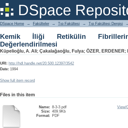
Kemik İliği Retikülin Fibrillerinin Semik
DSpace Reposit
DSpace Home
→
Fakülteler
→
Tıp Fakültesi
→
Tıp Fakültesi Dergisi
Kemik İliği Retikülin Fibrillerin
Değerlendirilmesi
Küpelioğlu, A. Ali
;
Çakalağaoğlu, Fulya
;
ÖZER, ERDENER
;
URI:
http://hdl.handle.net/20.500.12397/3542
Date:
1994
Show full item record
Files in this item
Name:
8-3-3.pdf
View/
Size:
409.9Kb
Format:
PDF