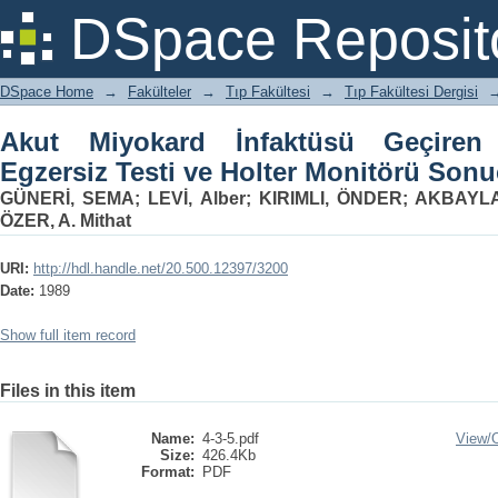
Akut Miyokard İnfaktüsü Geçiren Ha
DSpace Reposit
Monitörü Sonuçları
DSpace Home
→
Fakülteler
→
Tıp Fakültesi
→
Tıp Fakültesi Dergisi
Akut Miyokard İnfaktüsü Geçiren
Egzersiz Testi ve Holter Monitörü Sonu
GÜNERİ, SEMA
;
LEVİ, Alber
;
KIRIMLI, ÖNDER
;
AKBAYLA
ÖZER, A. Mithat
URI:
http://hdl.handle.net/20.500.12397/3200
Date:
1989
Show full item record
Files in this item
Name:
4-3-5.pdf
View/
Size:
426.4Kb
Format:
PDF