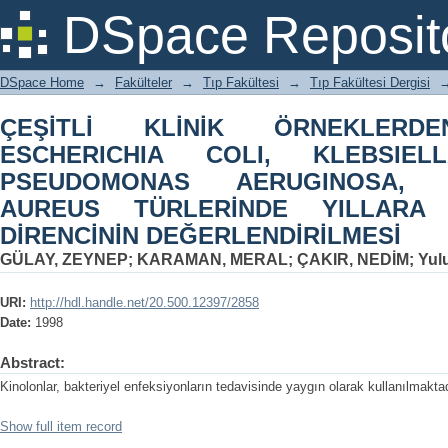
ÇEŞİTLİ KLİNİK ÖRNEKLERDEN SOYU
DSpace Reposit
PNEUMONIAE, PSEUDOMONAS AE
TÜRLERİNDE YILLARA GÖRE KİNOLO
DSpace Home
→
Fakülteler
→
Tıp Fakültesi
→
Tıp Fakültesi Dergisi
ÇEŞİTLİ KLİNİK ÖRNEKLERD
ESCHERICHIA COLI, KLEBSIEL
PSEUDOMONAS AERUGINOSA, S
AUREUS TÜRLERİNDE YILLARA
DİRENCİNİN DEĞERLENDİRİLMESİ
GÜLAY, ZEYNEP
;
KARAMAN, MERAL
;
ÇAKIR, NEDİM
;
Yul
URI:
http://hdl.handle.net/20.500.12397/2858
Date:
1998
Abstract:
Kinolonlar, bakteriyel enfeksiyonların tedavisinde yaygın olarak kullanılmaktad
Show full item record