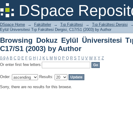
Browsing Dokuz Eylül Üniversitesi Tıp 
DSpace Reposit
DSpace Home
→
Fakülteler
→
Tıp Fakültesi
→
Tıp Fakültesi Dergisi
Eylül Üniversitesi Tıp Fakültesi Dergisi, C17/S1 (2003) by Author
Browsing Dokuz Eylül Üniversitesi Tıp
C17/S1 (2003) by Author
0-9
A
B
C
D
E
F
G
H
I
J
K
L
M
N
O
P
Q
R
S
T
U
V
W
X
Y
Z
Or enter first few letters:
Order:
Results:
Sorry, there are no results for this browse.