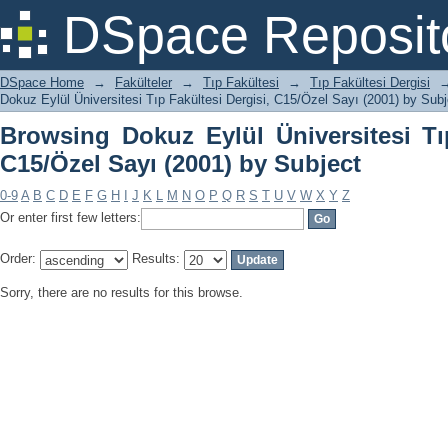
Browsing Dokuz Eylül Üniversitesi Tıp
DSpace Reposit
Subject
DSpace Home
→
Fakülteler
→
Tıp Fakültesi
→
Tıp Fakültesi Dergisi
Dokuz Eylül Üniversitesi Tıp Fakültesi Dergisi, C15/Özel Sayı (2001) by Subj
Browsing Dokuz Eylül Üniversitesi Tıp
C15/Özel Sayı (2001) by Subject
0-9
A
B
C
D
E
F
G
H
I
J
K
L
M
N
O
P
Q
R
S
T
U
V
W
X
Y
Z
Or enter first few letters:
Order:
Results:
Sorry, there are no results for this browse.