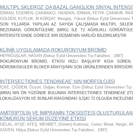
MULTIPL SKLEROZ' DA BAZAL GANGLİON SİNYAL İNTENSİ
İDİMAN, EGEMEN
;
ÇAKMAKÇI, HANDAN
;
İDİMAN, FETHİ
;
ÇAKMUR, RAİ
GÜLDEN
;
KUTLUK, M.KÜRŞAT
;
Mengüş, Yüksel
(
Dokuz Eylül Üniversitesi 
SON YILLARDA YAPILAN AZ SAYIDA ÇALIŞMADA MULTIPL SKLER
REZONANS GÖRÜNTÜLEME (MRG) İLE T2 AĞIRLIKLI GÖRÜNTÜLE
İNTERSİTESİNDE GÖRECE BİR DÜŞMENİN VARLIĞI BİLDİRİLMİŞTİR.
KLİNİK UYGULAMADA ROKURONYUM BROMİD
HEPAĞUŞLAR, HASAN
(
Dokuz Eylül Üniversitesi Tıp Fakültesi
,
1997
)
ROKURONYUM BROMİD, ETKİSİ HIZLI BAŞLAYIP KISA SÜREN, 
NÖROMUSKULER BLOKER ARAYIŞININ SON ÜRÜNLERİNDEN BİRİSİDİR
INTERSECTIONES TENDINEAE' NIN MORFOLOJİSİ
İÇKE, ÇİĞDEM
;
Özyurt, Doğan
;
Korman, Esin
(
Dokuz Eylül Üniversitesi Tıp
(MRA) NIN ÖN YÜZÜNDE BULUNAN İNTERSECTİONES TENDINEAE (IT) 
LOKALİZASYON VE BUNLAR ARASINDAKİ İLİŞKİ 72 OLGUDA İNCELENDİ
AMİTRİPTİLİN VE İMİPRAMİN TOKSİSİTESİ OLUŞTURULA
KÖMÜRÜN SERUM DÜZEYİNE ETKİSİ
GELAL, AYŞE
;
ATEŞ, MEHMET
;
(Gönen) Korkmaz, Ceren
;
Murat, Nergis
;
AR
GÜVEN, Hülya
(
Dokuz Eylül Üniversitesi Tıp Fakültesi
,
1997
)