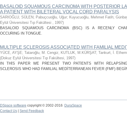
BASALOID SQUAMOUS CARCINOMA WITH POSTERIOR LA
A PATIENT WITH BILETERAL VOCAL CORD PARALYSIS
SARIOĞLU, SÜLEN
;
Pabuçcuoğlu, Uğur
;
Kuyucuoğlu, Mehmet Fatih
;
Günbay
Eylül Üniversitesi Tıp Fakültesi
,
1997
)
BASALOID SQUAMOUS CARCINOMA (BSC) IS A RECENLY CH
OCCURING IN TONGUE.
MULTIPLE SCLEROSIS ASSOCIATED WITH FAMILIAL ME
YÜCE, AYŞE
;
Tataroğlu, M. Cengiz
;
KUTLUK, M.KÜRŞAT
;
Tankurt, İ. Ethem
(
Dokuz Eylül Üniversitesi Tıp Fakültesi
,
1997
)
IN THİS PAPER WE PRESENT TWO PATİENTS WİTH RELAPSİNG 
SCLEROSIS WHO HAD FAMILIAL MEDİTERRANEAN FEVER (FMF) BEGİN
DSpace software
copyright © 2002-2016
DuraSpace
Contact Us
|
Send Feedback