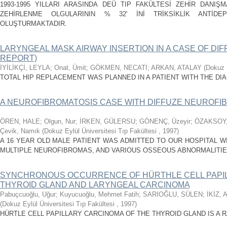
1993-1995 YILLARI ARASINDA DEÜ TIP FAKÜLTESİ ZEHİR DANIŞM
ZEHİRLENME OLGULARININ % 32' İNİ TRİKSİKLİK ANTİDEP
OLUŞTURMAKTADIR.
LARYNGEAL MASK AIRWAY INSERTION IN A CASE OF DIFF
REPORT)
İYİLİKÇİ, LEYLA
;
Onat, Ümit
;
GÖKMEN, NECATİ
;
ARKAN, ATALAY
(
Dokuz E
TOTAL HIP REPLACEMENT WAS PLANNED IN A PATIENT WITH THE DIA
A NEUROFIBROMATOSIS CASE WITH DIFFUZE NEUROFI
ÖREN, HALE
;
Olgun, Nur
;
İRKEN, GÜLERSU
;
GÖNENÇ, Üzeyir
;
ÖZAKSOY,
Çevik, Namık
(
Dokuz Eylül Üniversitesi Tıp Fakültesi
,
1997
)
A 16 YEAR OLD MALE PATIENT WAS ADMITTED TO OUR HOSPITAL WI
MULTIPLE NEUROFIBROMAS, AND VARIOUS OSSEOUS ABNORMALITIE
SYNCHRONOUS OCCURRENCE OF HÜRTHLE CELL PAPIL
THYROID GLAND AND LARYNGEAL CARCINOMA
Pabuçcuoğlu, Uğur
;
Kuyucuoğlu, Mehmet Fatih
;
SARIOĞLU, SÜLEN
;
İKİZ,
(
Dokuz Eylül Üniversitesi Tıp Fakültesi
,
1997
)
HÜRTLE CELL PAPILLARY CARCINOMA OF THE THYROID GLAND IS A R