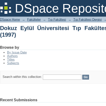
Dokuz Eylül Üniversitesi Tıp Fakültesi 
DSpace Reposit
DSpace Home
→
Fakülteler
→
Tıp Fakültesi
→
Tıp Fakültesi Dergisi
Dokuz Eylül Üniversitesi Tıp Fakültes
(1997)
Browse by
By Issue Date
Authors
Titles
Subjects
Search within this collection:
Recent Submissions