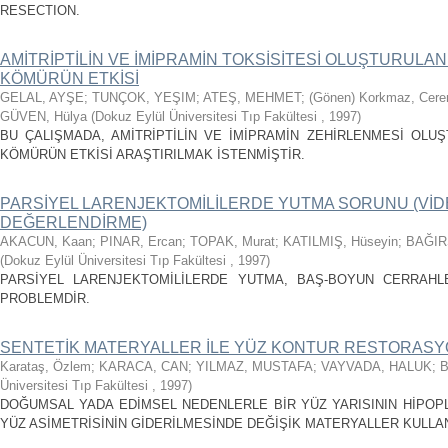
RESECTION.
AMİTRİPTİLİN VE İMİPRAMİN TOKSİSİTESİ OLUŞTURULA
KÖMÜRÜN ETKİSİ
GELAL, AYŞE
;
TUNÇOK, YEŞIM
;
ATEŞ, MEHMET
;
(Gönen) Korkmaz, Cere
GÜVEN, Hülya
(
Dokuz Eylül Üniversitesi Tıp Fakültesi
,
1997
)
BU ÇALIŞMADA, AMİTRİPTİLİN VE İMİPRAMİN ZEHİRLENMESİ OLU
KÖMÜRÜN ETKİSİ ARAŞTIRILMAK İSTENMİŞTİR.
PARSİYEL LARENJEKTOMİLİLERDE YUTMA SORUNU (Vİ
DEĞERLENDİRME)
AKACUN, Kaan
;
PINAR, Ercan
;
TOPAK, Murat
;
KATILMIŞ, Hüseyin
;
BAĞIR
(
Dokuz Eylül Üniversitesi Tıp Fakültesi
,
1997
)
PARSİYEL LARENJEKTOMİLİLERDE YUTMA, BAŞ-BOYUN CERRAHLER
PROBLEMDİR.
SENTETİK MATERYALLER İLE YÜZ KONTUR RESTORAS
Karataş, Özlem
;
KARACA, CAN
;
YILMAZ, MUSTAFA
;
VAYVADA, HALUK
;
B
Üniversitesi Tıp Fakültesi
,
1997
)
DOĞUMSAL YADA EDİMSEL NEDENLERLE BİR YÜZ YARISININ HİPOPL
YÜZ ASİMETRİSİNİN GİDERİLMESİNDE DEĞİŞİK MATERYALLER KULLA