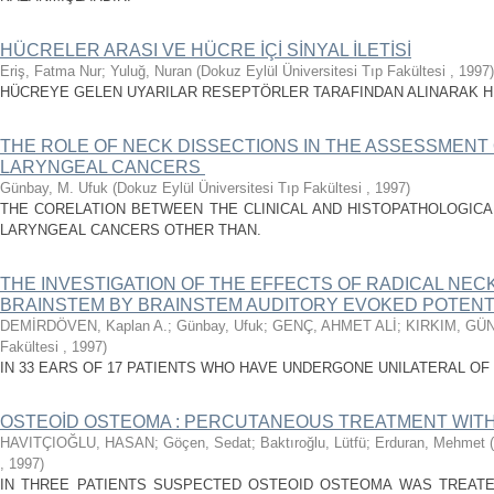
HÜCRELER ARASI VE HÜCRE İÇİ SİNYAL İLETİSİ
Eriş, Fatma Nur
;
Yuluğ, Nuran
(
Dokuz Eylül Üniversitesi Tıp Fakültesi
,
1997
)
HÜCREYE GELEN UYARILAR RESEPTÖRLER TARAFINDAN ALINARAK HÜC
THE ROLE OF NECK DISSECTIONS IN THE ASSESSMENT 
LARYNGEAL CANCERS
Günbay, M. Ufuk
(
Dokuz Eylül Üniversitesi Tıp Fakültesi
,
1997
)
THE CORELATION BETWEEN THE CLINICAL AND HISTOPATHOLOGICAL
LARYNGEAL CANCERS OTHER THAN.
THE INVESTIGATION OF THE EFFECTS OF RADICAL NEC
BRAINSTEM BY BRAINSTEM AUDITORY EVOKED POTENT
DEMİRDÖVEN, Kaplan A.
;
Günbay, Ufuk
;
GENÇ, AHMET ALİ
;
KIRKIM, GÜ
Fakültesi
,
1997
)
IN 33 EARS OF 17 PATIENTS WHO HAVE UNDERGONE UNILATERAL OF
OSTEOİD OSTEOMA : PERCUTANEOUS TREATMENT WITH
HAVITÇIOĞLU, HASAN
;
Göçen, Sedat
;
Baktıroğlu, Lütfü
;
Erduran, Mehmet
(
,
1997
)
IN THREE PATIENTS SUSPECTED OSTEOID OSTEOMA WAS TREAT