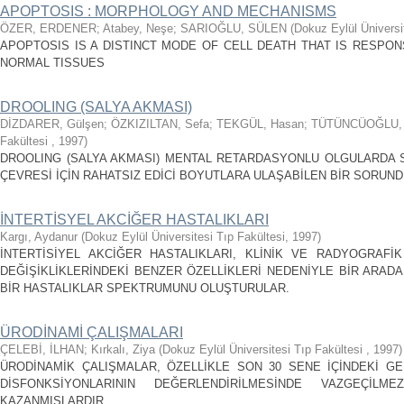
APOPTOSIS : MORPHOLOGY AND MECHANISMS
ÖZER, ERDENER
;
Atabey, Neşe
;
SARIOĞLU, SÜLEN
(
Dokuz Eylül Üniversi
APOPTOSIS IS A DISTINCT MODE OF CELL DEATH THAT IS RESPON
NORMAL TISSUES
DROOLING (SALYA AKMASI)
DİZDARER, Gülşen
;
ÖZKIZILTAN, Sefa
;
TEKGÜL, Hasan
;
TÜTÜNCÜOĞLU, 
Fakültesi
,
1997
)
DROOLING (SALYA AKMASI) MENTAL RETARDASYONLU OLGULARDA SI
ÇEVRESİ İÇİN RAHATSIZ EDİCİ BOYUTLARA ULAŞABİLEN BİR SORUND
İNTERTİSYEL AKCİĞER HASTALIKLARI
Kargı, Aydanur
(
Dokuz Eylül Üniversitesi Tıp Fakültesi
,
1997
)
İNTERTİSİYEL AKCİĞER HASTALIKLARI, KLİNİK VE RADYOGRAFİ
DEĞİŞİKLİKLERİNDEKİ BENZER ÖZELLİKLERİ NEDENİYLE BİR ARAD
BİR HASTALIKLAR SPEKTRUMUNU OLUŞTURULAR.
ÜRODİNAMİ ÇALIŞMALARI
ÇELEBİ, İLHAN
;
Kırkalı, Ziya
(
Dokuz Eylül Üniversitesi Tıp Fakültesi
,
1997
)
ÜRODİNAMİK ÇALIŞMALAR, ÖZELLİKLE SON 30 SENE İÇİNDEKİ GE
DİSFONKSİYONLARININ DEĞERLENDİRİLMESİNDE VAZGEÇİL
KAZANMIŞLARDIR.