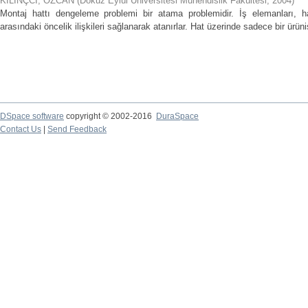
KILINÇCI, ÖZCAN
(
Dokuz Eylül Üniversitesi Mühendislik Fakültesi
,
2004
)
Montaj hattı dengeleme problemi bir atama problemidir. İş elemanları, hat 
arasındaki öncelik ilişkileri sağlanarak atanırlar. Hat üzerinde sadece bir ürüni
DSpace software
copyright © 2002-2016
DuraSpace
Contact Us
|
Send Feedback