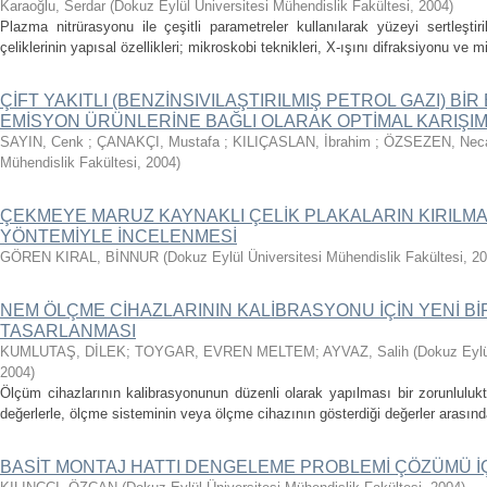
Karaoğlu, Serdar
(
Dokuz Eylül Üniversitesi Mühendislik Fakültesi
,
2004
)
Plazma nitrürasyonu ile çeşitli parametreler kullanılarak yüzeyi sertleşt
çeliklerinin yapısal özellikleri; mikroskobi teknikleri, X-ışını difraksiyonu ve mi
ÇİFT YAKITLI (BENZİNSIVILAŞTIRILMIŞ PETROL GAZI) B
EMİSYON ÜRÜNLERİNE BAĞLI OLARAK OPTİMAL KARIŞIM
SAYIN, Cenk
;
ÇANAKÇI, Mustafa
;
KILIÇASLAN, İbrahim
;
ÖZSEZEN, Nec
Mühendislik Fakültesi
,
2004
)
ÇEKMEYE MARUZ KAYNAKLI ÇELİK PLAKALARIN KIRILMA
YÖNTEMİYLE İNCELENMESİ
GÖREN KIRAL, BİNNUR
(
Dokuz Eylül Üniversitesi Mühendislik Fakültesi
,
20
NEM ÖLÇME CİHAZLARININ KALİBRASYONU İÇİN YENİ B
TASARLANMASI
KUMLUTAŞ, DİLEK
;
TOYGAR, EVREN MELTEM
;
AYVAZ, Salih
(
Dokuz Eylü
2004
)
Ölçüm cihazlarının kalibrasyonunun düzenli olarak yapılması bir zorunluluktu
değerlerle, ölçme sisteminin veya ölçme cihazının gösterdiği değerler arasındaki
BASİT MONTAJ HATTI DENGELEME PROBLEMİ ÇÖZÜMÜ İÇİ