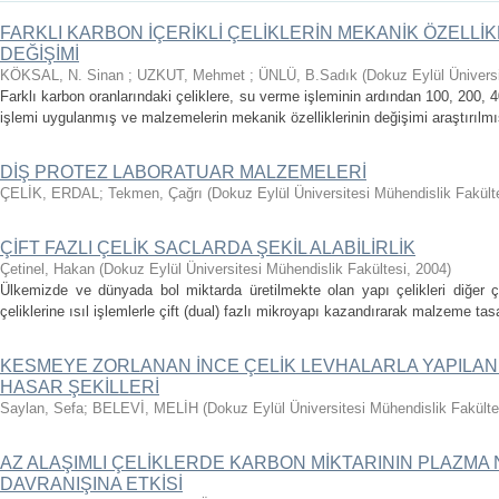
FARKLI KARBON İÇERİKLİ ÇELİKLERİN MEKANİK ÖZELLİKL
DEĞİŞİMİ
KÖKSAL, N. Sinan
;
UZKUT, Mehmet
;
ÜNLÜ, B.Sadık
(
Dokuz Eylül Üniversi
Farklı karbon oranlarındaki çeliklere, su verme işleminin ardından 100, 200,
işlemi uygulanmış ve malzemelerin mekanik özelliklerinin değişimi araştırılmıştı
DİŞ PROTEZ LABORATUAR MALZEMELERİ
ÇELİK, ERDAL
;
Tekmen, Çağrı
(
Dokuz Eylül Üniversitesi Mühendislik Fakült
ÇİFT FAZLI ÇELİK SACLARDA ŞEKİL ALABİLİRLİK
Çetinel, Hakan
(
Dokuz Eylül Üniversitesi Mühendislik Fakültesi
,
2004
)
Ülkemizde ve dünyada bol miktarda üretilmekte olan yapı çelikleri diğer ç
çeliklerine ısıl işlemlerle çift (dual) fazlı mikroyapı kazandırarak malzeme tasa
KESMEYE ZORLANAN İNCE ÇELİK LEVHALARLA YAPILAN
HASAR ŞEKİLLERİ
Saylan, Sefa
;
BELEVİ, MELİH
(
Dokuz Eylül Üniversitesi Mühendislik Fakülte
AZ ALAŞIMLI ÇELİKLERDE KARBON MİKTARININ PLAZM
DAVRANIŞINA ETKİSİ