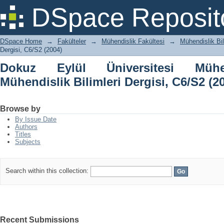
Dokuz Eylül Üniversitesi Mühendislik
DSpace Reposit
C6/S2 (2004)
DSpace Home
→
Fakülteler
→
Mühendislik Fakültesi
→
Mühendislik Bil
Dergisi, C6/S2 (2004)
Dokuz Eylül Üniversitesi Mühen
Mühendislik Bilimleri Dergisi, C6/S2 (2
Browse by
By Issue Date
Authors
Titles
Subjects
Search within this collection:
Recent Submissions