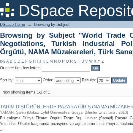
Browsing by Subject "World Trade O
DSpace Reposit
Industrial Policy, Dünya Ticaret 
Politikası"
DSpace Home
→
Browsing by Subject
Browsing by Subject "World Trade 
Negotiations, Turkish Industrial Po
Örgütü, NAMA Müzakereleri, Türk Sanay
0-9
A
B
C
D
E
F
G
H
I
J
K
L
M
N
O
P
Q
R
S
T
U
V
W
X
Y
Z
Or enter first few letters:
Sort by:
Order:
Results:
Now showing items 1-1 of 1
TARIM DIŞI ÜRÜNLERDE PAZARA GİRİŞ (NAMA) MÜZAKE
YAMAN, Şahin
(
Dokuz Eylül Üniversitesi Sosyal Bilimler Enstitüsü
,
2010
)
Bu çalışma Dünya Ticaret Örgütü Tarım Dışı Ürünler (Sanayi) Pazara Gir
Yolundaki Ülkeler karşısında pozisyonu ve açmazlarını incelemeyi amaçlamak
...