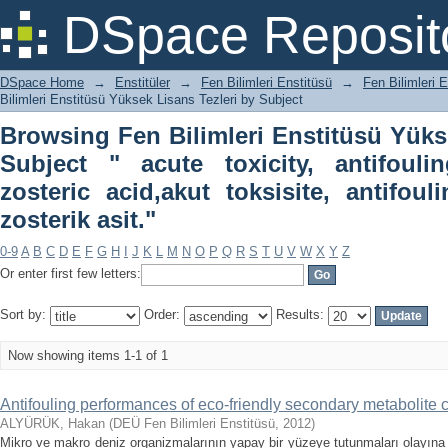
Browsing Fen Bilimleri Enstitüsü Yüksek
DSpace Reposit
antifouling, diuron, irgarol, zosteric ac
zosterik asit."
DSpace Home
→
Enstitüler
→
Fen Bilimleri Enstitüsü
→
Fen Bilimleri E
Bilimleri Enstitüsü Yüksek Lisans Tezleri by Subject
Browsing Fen Bilimleri Enstitüsü Yüks
Subject " acute toxicity, antifoulin
zosteric acid,akut toksisite, antifouli
zosterik asit."
0-9
A
B
C
D
E
F
G
H
I
J
K
L
M
N
O
P
Q
R
S
T
U
V
W
X
Y
Z
Or enter first few letters:
Sort by:
Order:
Results:
Now showing items 1-1 of 1
Antifouling performances of eco-friendly secondary metabolite c
ALYÜRÜK, Hakan
(
DEÜ Fen Bilimleri Enstitüsü
,
2012
)
Mikro ve makro deniz organizmalarının yapay bir yüzeye tutunmaları olayına bi