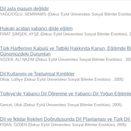
Dil asla masum değildir
YAĞCIOĞLU, SEMİRAMİS
(
Dokuz Eylül Üniversitesi Sosyal Bilimler Enstit
Hukuki açıdan yabancı dilde eğitim
FIRAT ŞİMŞEK, AYŞE
(
Dokuz Eylül Üniversitesi Sosyal Bilimler Enstitüsü
,
Türk Harflerinin Kabulü ve Tatbiki Hakkında Kanun, Eğitimde B
Günümüzdeki Durumları
SÖZER, ALİ NAZIM
(
Dokuz Eylül Üniversitesi Sosyal Bilimler Enstitüsü
,
20
Dil Kullanımı ve Toplumsal Kimlikler
Oktar, Lütfiye
(
Dokuz Eylül Üniversitesi Sosyal Bilimler Enstitüsü
,
2005
)
Türkiye'de Yabancı Dil Öğrenme ve Yabancı Dil Yoğun Eğitimle
Gencel, Ufuk
(
Dokuz Eylül Üniversitesi Sosyal Bilimler Enstitüsü
,
2005
)
Dil ve İktidar İlişkileri Doğrultusunda Dil Planlaması ve Türk Di
FİDAN, ÖZDEN
(
Dokuz Eylül Üniversitesi Sosyal Bilimler Enstitüsü
,
2005
)