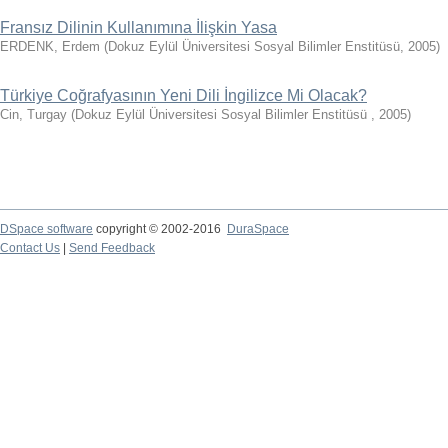
Fransız Dilinin Kullanımına İlişkin Yasa
ERDENK, Erdem
(
Dokuz Eylül Üniversitesi Sosyal Bilimler Enstitüsü
,
2005
)
Türkiye Coğrafyasının Yeni Dili İngilizce Mi Olacak?
Cin, Turgay
(
Dokuz Eylül Üniversitesi Sosyal Bilimler Enstitüsü
,
2005
)
DSpace software
copyright © 2002-2016
DuraSpace
Contact Us
|
Send Feedback