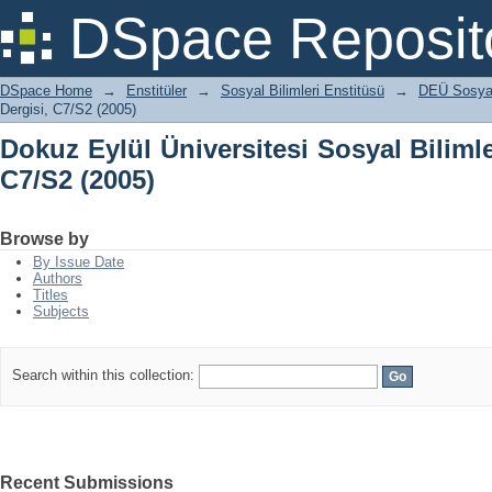
Dokuz Eylül Üniversitesi Sosyal Bilimle
DSpace Reposit
DSpace Home
→
Enstitüler
→
Sosyal Bilimleri Enstitüsü
→
DEÜ Sosyal 
Dergisi, C7/S2 (2005)
Dokuz Eylül Üniversitesi Sosyal Bilimle
C7/S2 (2005)
Browse by
By Issue Date
Authors
Titles
Subjects
Search within this collection:
Recent Submissions