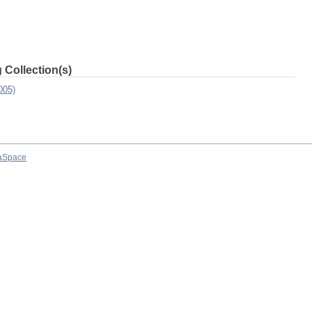
 Collection(s)
005)
aSpace