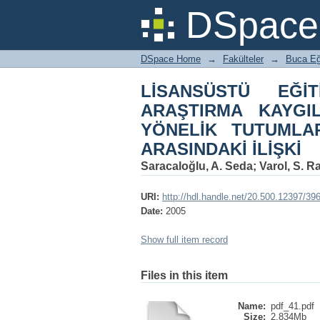
LİSANSÜSTÜ EĞİTİ
DSpace 
ARAŞTIRMA ve İ
YETENEKLERİ ARASIN
DSpace Home
→
Fakülteler
→
Buca Eğ
LİSANSÜSTÜ EĞİT
ARAŞTIRMA KAYGIL
YÖNELİK TUTUMLA
ARASINDAKİ İLİŞKİ
Saracaloğlu, A. Seda
;
Varol, S. R
URI:
http://hdl.handle.net/20.500.12397/39
Date:
2005
Show full item record
Files in this item
Name:
pdf_41.pdf
Size:
2.834Mb