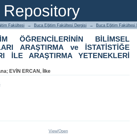
M ÖĞRENCİLERİNİN BİLİMSEL AR
Repository
STATİSTİĞE YÖNELİK TUTUMLAR
DAKİ İLİŞKİ
itim Fakültesi
→
Buca Eğitim Fakültesi Dergisi
→
Buca Eğitim Fakültesi 
İM ÖĞRENCİLERİNİN BİLİMSEL
ARI ARAŞTIRMA ve İSTATİSTİĞE
RI İLE ARAŞTIRMA YETENEKLERİ
ana
;
EVİN ERCAN, İlke
6
View/
Open