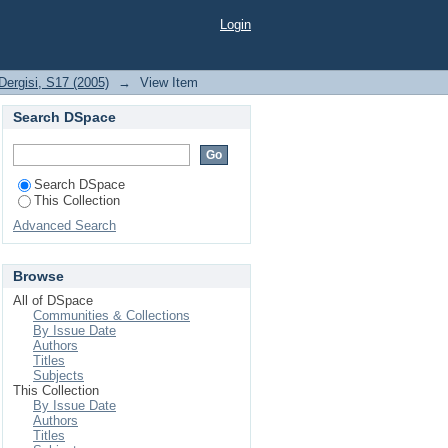
AŞTIRMA KAYGILARI
Login
I İLE ARAŞTIRMA
Dergisi, S17 (2005)
→
View Item
Search DSpace
Search DSpace
This Collection
Advanced Search
Browse
All of DSpace
Communities & Collections
By Issue Date
Authors
Titles
Subjects
This Collection
By Issue Date
Authors
Titles