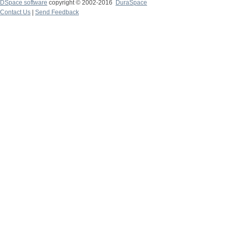
DSpace software
copyright © 2002-2016
DuraSpace
Contact Us
|
Send Feedback