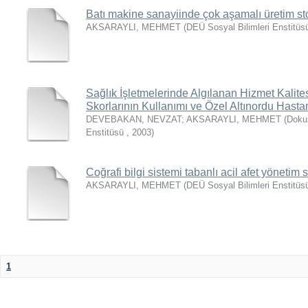
Batı makine sanayiinde çok aşamalı üretim s
AKSARAYLI, MEHMET
(
DEÜ Sosyal Bilimleri Enstitüs
Sağlık İşletmelerinde Algılanan Hizmet Ka
Skorlarının Kullanımı ve Özel Altınordu Hast
DEVEBAKAN, NEVZAT
;
AKSARAYLI, MEHMET
(
Dokuz
Enstitüsü
,
2003
)
Coğrafi bilgi sistemi tabanlı acil afet yönetim 
AKSARAYLI, MEHMET
(
DEÜ Sosyal Bilimleri Enstitüs
1