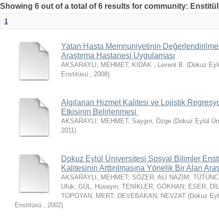
Showing 6 out of a total of 6 results for community: Enstitül
1
Yatan Hasta Memnuniyetinin Değerlendirilmes
Araştırma Hastanesi Uygulaması
AKSARAYLI, MEHMET
;
KIDAK , Levent B.
(
Dokuz Eylü
Enstitüsü
,
2008
)
Algılanan Hizmet Kalitesi ve Lojistik Regresyo
Etkisinin Belirlenmesi
AKSARAYLI, MEHMET
;
Saygın, Özge
(
Dokuz Eylül Üni
2011
)
Dokuz Eylül Üniversitesi Sosyal Bilimler Enst
Kalitesinin Arttırılmasına Yönelik Bir Alan Ara
AKSARAYLI, MEHMET
;
SÖZER, ALİ NAZIM
;
TÜTÜNC
Ufuk
;
GÜL, Hüseyin
;
TENİKLER, GÖKHAN
;
ESER, Dİ
TOPOYAN, MERT
;
DEVEBAKAN, NEVZAT
(
Dokuz Eylü
Enstitüsü
,
2002
)