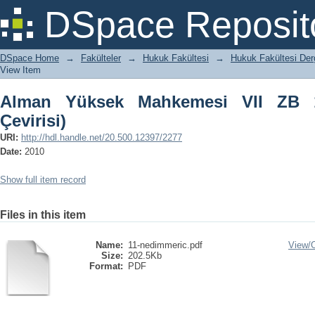
Alman Yüksek Mahkemesi VII ZB 17/10 K
DSpace Reposit
DSpace Home
→
Fakülteler
→
Hukuk Fakültesi
→
Hukuk Fakültesi Derg
View Item
Alman Yüksek Mahkemesi VII ZB 1
Çevirisi)
URI:
http://hdl.handle.net/20.500.12397/2277
Date:
2010
Show full item record
Files in this item
Name:
11-nedimmeric.pdf
View/
Size:
202.5Kb
Format:
PDF