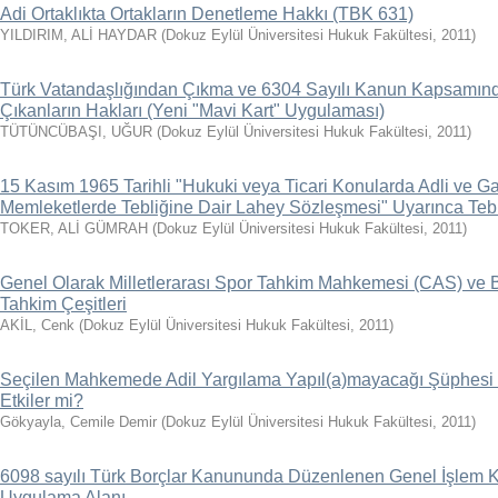
Adi Ortaklıkta Ortakların Denetleme Hakkı (TBK 631)
YILDIRIM, ALİ HAYDAR
(
Dokuz Eylül Üniversitesi Hukuk Fakültesi
,
2011
)
Türk Vatandaşlığından Çıkma ve 6304 Sayılı Kanun Kapsamınd
Çıkanların Hakları (Yeni "Mavi Kart" Uygulaması)
TÜTÜNCÜBAŞI, UĞUR
(
Dokuz Eylül Üniversitesi Hukuk Fakültesi
,
2011
)
15 Kasım 1965 Tarihli "Hukuki veya Ticari Konularda Adli ve Ga
Memleketlerde Tebliğine Dair Lahey Sözleşmesi" Uyarınca Teb
TOKER, ALİ GÜMRAH
(
Dokuz Eylül Üniversitesi Hukuk Fakültesi
,
2011
)
Genel Olarak Milletlerarası Spor Tahkim Mahkemesi (CAS) v
Tahkim Çeşitleri
AKİL, Cenk
(
Dokuz Eylül Üniversitesi Hukuk Fakültesi
,
2011
)
Seçilen Mahkemede Adil Yargılama Yapıl(a)mayacağı Şüphesi Ye
Etkiler mi?
Gökyayla, Cemile Demir
(
Dokuz Eylül Üniversitesi Hukuk Fakültesi
,
2011
)
6098 sayılı Türk Borçlar Kanununda Düzenlenen Genel İşlem 
Uygulama Alanı