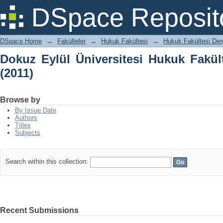
Dokuz Eylül Üniversitesi Hukuk Fakülte
DSpace Reposit
DSpace Home
→
Fakülteler
→
Hukuk Fakültesi
→
Hukuk Fakültesi Derg
Dokuz Eylül Üniversitesi Hukuk Fakült
(2011)
Browse by
By Issue Date
Authors
Titles
Subjects
Search within this collection:
Recent Submissions