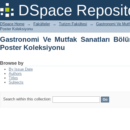
Gastronomi Ve Mutfak Sanatları Bölümü
DSpace Reposit
DSpace Home
→
Fakülteler
→
Turizm Fakültesi
→
Gastronomi Ve Mutf
Poster Koleksiyonu
Gastronomi Ve Mutfak Sanatları Bölü
Poster Koleksiyonu
Browse by
By Issue Date
Authors
Titles
Subjects
Search within this collection: