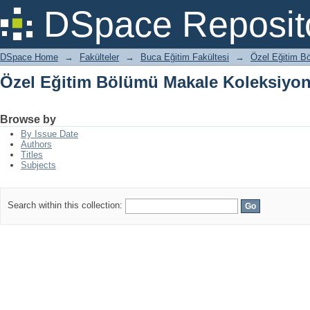
Özel Eğitim Bölümü Makale Koleksiyo
DSpace Reposit
DSpace Home
→
Fakülteler
→
Buca Eğitim Fakültesi
→
Özel Eğitim B
Özel Eğitim Bölümü Makale Koleksiyo
Browse by
By Issue Date
Authors
Titles
Subjects
Search within this collection: