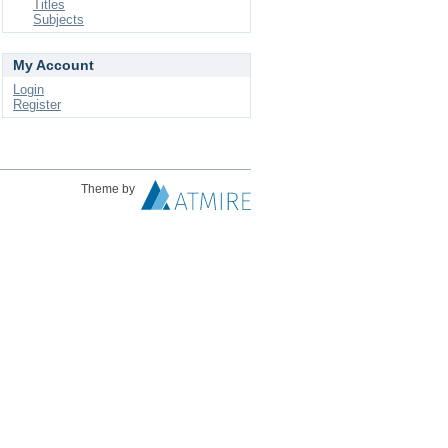
Titles
Subjects
My Account
Login
Register
Theme by