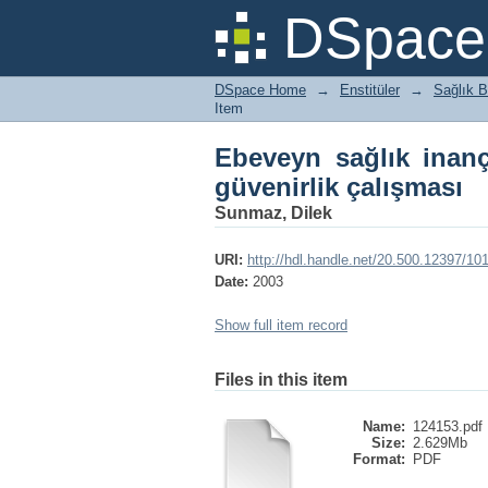
Ebeveyn sağlık inanç ö
DSpace 
DSpace Home
→
Enstitüler
→
Sağlık B
Item
Ebeveyn sağlık inanç
güvenirlik çalışması
Sunmaz, Dilek
URI:
http://hdl.handle.net/20.500.12397/10
Date:
2003
Show full item record
Files in this item
Name:
124153.pdf
Size:
2.629Mb
Format:
PDF