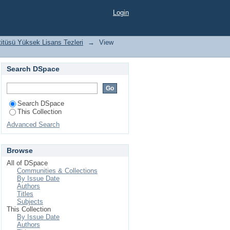
nirlik çalışması
Login
titüsü Yüksek Lisans Tezleri
→
View
Search DSpace
Search DSpace
This Collection
Advanced Search
Browse
All of DSpace
Communities & Collections
By Issue Date
Authors
Titles
Subjects
This Collection
By Issue Date
Authors