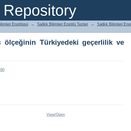
lçeğinin Türkiyedeki geçerlilik ve güve
Repository
ilimleri Enstitüsü
→
Sağlık Bilimleri Enstitü Tezleri
→
Sağlık Bilimleri Ens
 ölçeğinin Türkiyedeki geçerlilik ve
180
View/
Open