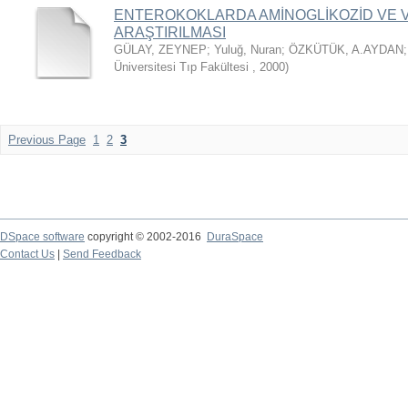
ENTEROKOKLARDA AMİNOGLİKOZİD VE V
ARAŞTIRILMASI
GÜLAY, ZEYNEP
;
Yuluğ, Nuran
;
ÖZKÜTÜK, A.AYDAN
Üniversitesi Tıp Fakültesi
,
2000
)
Previous Page
1
2
3
DSpace software
copyright © 2002-2016
DuraSpace
Contact Us
|
Send Feedback