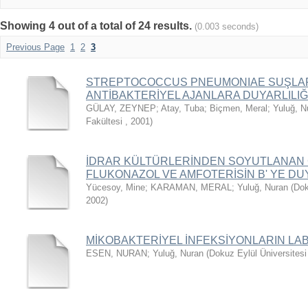
Showing 4 out of a total of 24 results.
(0.003 seconds)
Previous Page
1
2
3
STREPTOCOCCUS PNEUMONIAE SUŞLARI
ANTİBAKTERİYEL AJANLARA DUYARLILIĞ
GÜLAY, ZEYNEP
;
Atay, Tuba
;
Biçmen, Meral
;
Yuluğ, N
Fakültesi
,
2001
)
İDRAR KÜLTÜRLERİNDEN SOYUTLANAN 
FLUKONAZOL VE AMFOTERİSİN B' YE DUY
Yücesoy, Mine
;
KARAMAN, MERAL
;
Yuluğ, Nuran
(
Dok
2002
)
MİKOBAKTERİYEL İNFEKSİYONLARIN LA
ESEN, NURAN
;
Yuluğ, Nuran
(
Dokuz Eylül Üniversitesi