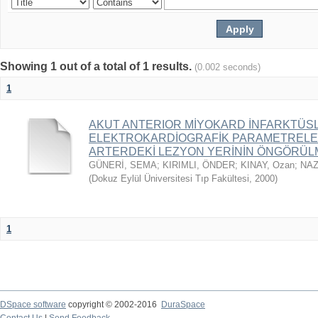
Showing 1 out of a total of 1 results.
(0.002 seconds)
1
AKUT ANTERIOR MİYOKARD İNFARKTÜS
ELEKTROKARDİOGRAFİK PARAMETRELE
ARTERDEKİ LEZYON YERİNİN ÖNGÖRÜL
GÜNERİ, SEMA
;
KIRIMLI, ÖNDER
;
KINAY, Ozan
;
NAZ
(
Dokuz Eylül Üniversitesi Tıp Fakültesi
,
2000
)
1
DSpace software
copyright © 2002-2016
DuraSpace