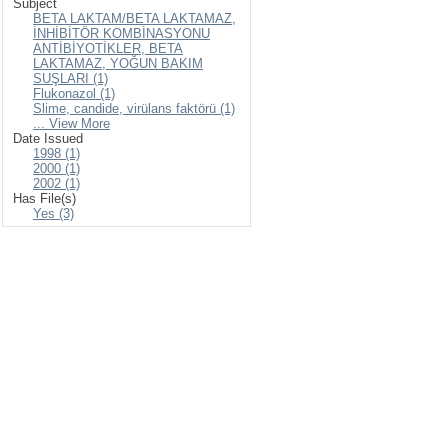
Subject
BETA LAKTAM/BETA LAKTAMAZ,
İNHİBİTÖR KOMBİNASYONU
ANTİBİYOTİKLER, BETA
LAKTAMAZ, YOĞUN BAKIM
SUŞLARI (1)
Flukonazol (1)
Slime, candide, virülans faktörü (1)
... View More
Date Issued
1998 (1)
2000 (1)
2002 (1)
Has File(s)
Yes (3)