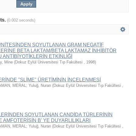
lts.
(0.002 seconds)
ÜNİTESİNDEN SOYUTLANAN GRAM NEGATİF
ERİNE BETA LAKTAM/BETA LAKTAMAZ İNHİBİTÖR
ANTİBİYOTİKLERİN ETKİNLİĞİ
y, Mine
(
Dokuz Eylül Üniversitesi Tıp Fakültesi
,
1998
)
RİNDE "SLİME" ÜRETİMİNİN İNCELENMESİ
AMAN, MERAL
;
Yuluğ, Nuran
(
Dokuz Eylül Üniversitesi Tıp Fakültesi
,
LERİNDEN SOYUTLANAN CANDİDA TÜRLERİNİN
 AMFOTERİSİN B' YE DUYARLILIKLARI
AMAN, MERAL
;
Yuluğ, Nuran
(
Dokuz Eylül Üniversitesi Tıp Fakültesi
,