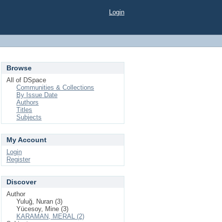
Login
Browse
All of DSpace
Communities & Collections
By Issue Date
Authors
Titles
Subjects
My Account
Login
Register
Discover
Author
Yuluğ, Nuran (3)
Yücesoy, Mine (3)
KARAMAN, MERAL (2)