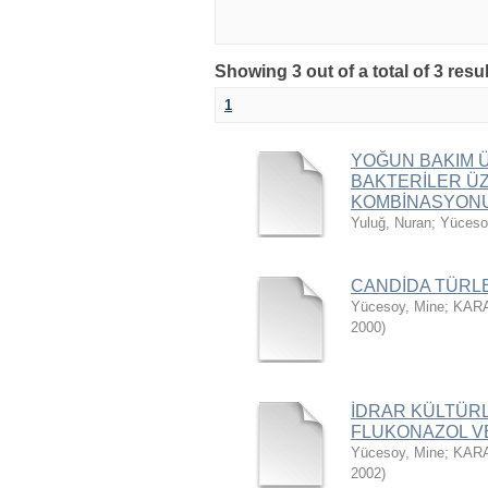
Showing 3 out of a total of 3 resu
1
YOĞUN BAKIM 
BAKTERİLER ÜZ
KOMBİNASYONU 
Yuluğ, Nuran
;
Yüceso
CANDİDA TÜRLE
Yücesoy, Mine
;
KAR
2000
)
İDRAR KÜLTÜR
FLUKONAZOL VE
Yücesoy, Mine
;
KAR
2002
)