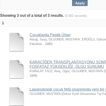
Showing 3 out of a total of 3 results.
(0.002 seconds)
1
Çocuklarda Peptik Ülser
Aktuğ, Tanju
;
OLGUNER, MUSTAFA
;
EROĞLU, Gülsü
Fakültesi
,
1990
)
KARACİĞER TRANSPLANTASYONU SONR
FOSFATAZ YÜKSEKLİĞİ : OLGU SUNUMU
KURALAY, FİLİZ
;
Ateş, Oğuz
;
OLGUNER, MUSTAFA
(
D
1999
)
Laparoskopik çocuk fıtığı onarımında yeni bir
OLGUNER, MUSTAFA
(
Dokuz Eylül Üniversitesi Tıp Fa