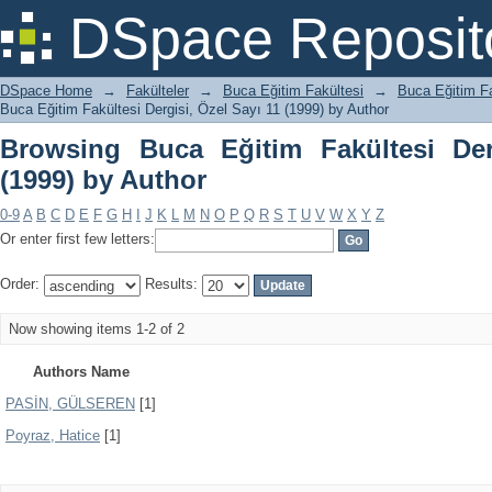
Browsing Buca Eğitim Fakültesi Dergisi
DSpace Reposit
DSpace Home
→
Fakülteler
→
Buca Eğitim Fakültesi
→
Buca Eğitim Fa
Buca Eğitim Fakültesi Dergisi, Özel Sayı 11 (1999) by Author
Browsing Buca Eğitim Fakültesi Der
(1999) by Author
0-9
A
B
C
D
E
F
G
H
I
J
K
L
M
N
O
P
Q
R
S
T
U
V
W
X
Y
Z
Or enter first few letters:
Order:
Results:
Now showing items 1-2 of 2
Authors Name
PASİN, GÜLSEREN
[1]
Poyraz, Hatice
[1]