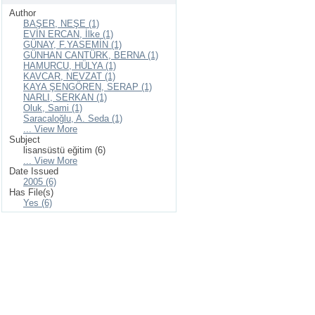
Author
BAŞER, NEŞE (1)
EVİN ERCAN, İlke (1)
GÜNAY, F.YASEMİN (1)
GÜNHAN CANTÜRK, BERNA (1)
HAMURCU, HÜLYA (1)
KAVCAR, NEVZAT (1)
KAYA ŞENGÖREN, SERAP (1)
NARLI, SERKAN (1)
Oluk, Sami (1)
Saracaloğlu, A. Seda (1)
... View More
Subject
lisansüstü eğitim (6)
... View More
Date Issued
2005 (6)
Has File(s)
Yes (6)