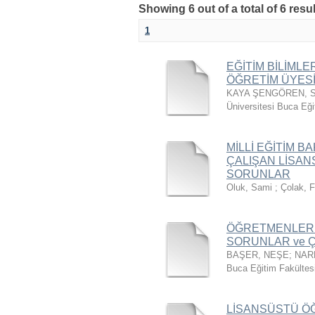
Showing 6 out of a total of 6 resu
1
EĞİTİM BİLİML
ÖĞRETİM ÜYESİ
KAYA ŞENGÖREN, 
Üniversitesi Buca Eği
MİLLİ EĞİTİM 
ÇALIŞAN LİSAN
SORUNLAR
Oluk, Sami
;
Çolak, F
ÖĞRETMENLERİ
SORUNLAR ve 
BAŞER, NEŞE
;
NAR
Buca Eğitim Fakültes
LİSANSÜSTÜ ÖĞ