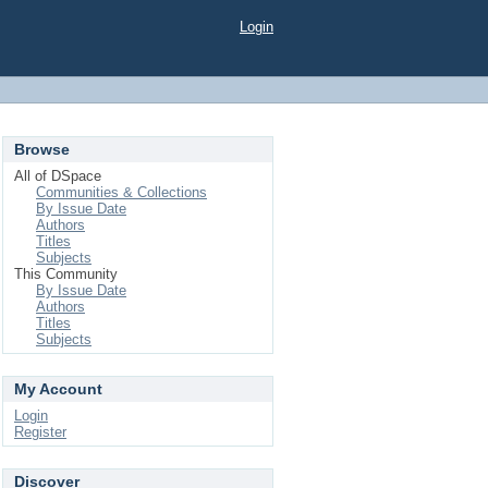
Login
Browse
All of DSpace
Communities & Collections
By Issue Date
Authors
Titles
Subjects
This Community
By Issue Date
Authors
Titles
Subjects
My Account
Login
Register
Discover