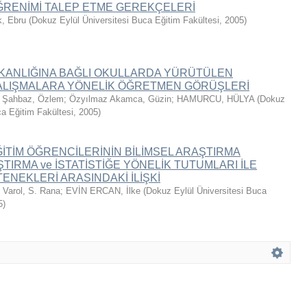
ĞRENİMİ TALEP ETME GEREKÇELERİ
k, Ebru
(
Dokuz Eylül Üniversitesi Buca Eğitim Fakültesi
,
2005
)
BAKANLIĞINA BAĞLI OKULLARDA YÜRÜTÜLEN
ALIŞMALARA YÖNELİK ÖĞRETMEN GÖRÜŞLERİ
;
Şahbaz, Özlem
;
Özyılmaz Akamca, Güzin
;
HAMURCU, HÜLYA
(
Dokuz
ca Eğitim Fakültesi
,
2005
)
İTİM ÖĞRENCİLERİNİN BİLİMSEL ARAŞTIRMA
TIRMA ve İSTATİSTİĞE YÖNELİK TUTUMLARI İLE
ENEKLERİ ARASINDAKİ İLİŞKİ
;
Varol, S. Rana
;
EVİN ERCAN, İlke
(
Dokuz Eylül Üniversitesi Buca
5
)