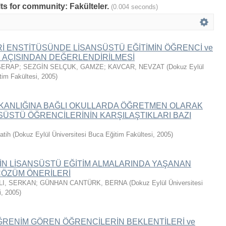
lts for community: Fakülteler.
(0.004 seconds)
ERİ ENSTİTÜSÜNDE LİSANSÜSTÜ EĞİTİMİN ÖĞRENCİ ve
 AÇISINDAN DEĞERLENDİRİLMESİ
SERAP
;
SEZGİN SELÇUK, GAMZE
;
KAVCAR, NEVZAT
(
Dokuz Eylül
tim Fakültesi
,
2005
)
BAKANLIĞINA BAĞLI OKULLARDA ÖĞRETMEN OLARAK
SÜSTÜ ÖĞRENCİLERİNİN KARŞILAŞTIKLARI BAZI
atih
(
Dokuz Eylül Üniversitesi Buca Eğitim Fakültesi
,
2005
)
N LİSANSÜSTÜ EĞİTİM ALMALARINDA YAŞANAN
ÇÖZÜM ÖNERİLERİ
LI, SERKAN
;
GÜNHAN CANTÜRK, BERNA
(
Dokuz Eylül Üniversitesi
i
,
2005
)
RENİM GÖREN ÖĞRENCİLERİN BEKLENTİLERİ ve