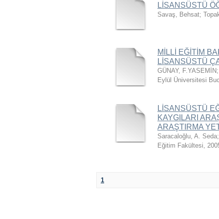
LİSANSÜSTÜ Ö
Savaş, Behsat
;
Topa
MİLLİ EĞİTİM 
LİSANSÜSTÜ Ç
GÜNAY, F.YASEMİN
Eylül Üniversitesi Bu
LİSANSÜSTÜ EĞ
KAYGILARI ARAŞ
ARAŞTIRMA YET
Saracaloğlu, A. Seda
Eğitim Fakültesi
,
200
1