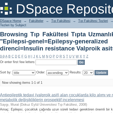
Browsing Tıp Fakültesi Tıpta Uz
DSpace Reposit
genel=Epilepsy-generalized İnsüli
asit=Valproic acid"
DSpace Home
→
Fakülteler
→
Tıp Fakültesi
→
Tıp Fakültesi Tezleri
Tezleri by Subject
Browsing Tıp Fakültesi Tıpta Uzmanlık
"Epilepsi-genel=Epilepsy-gene
direnci=Insulin resistance Valproik asi
0-9
A
B
C
D
E
F
G
H
I
J
K
L
M
N
O
P
Q
R
S
T
U
V
W
X
Y
Z
Or enter first few letters:
Sort by:
Order:
Results:
Now showing items 1-1 of 1
Antiepileptik tedavi (valproik asit) alan çocuklarda kilo alımı 
metabolik değişikliklerin prospektif incelenmesi
Saygı, Murat
(
Dokuz Eylül Üniversitesi Tıp Fakültesi
,
2008
)
Amaç: Epilepsi, çocukluk çağında uzun süreli tedavi gerektiren önemli bir kr