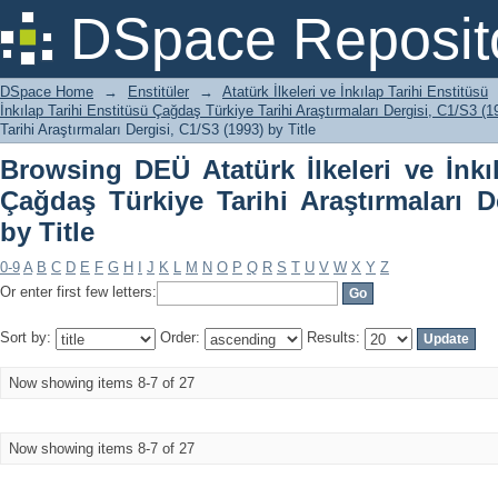
Browsing DEÜ Atatürk İlkeleri ve İnkı
DSpace Reposit
Araştırmaları Dergisi, C1/S3 (1993) by T
DSpace Home
→
Enstitüler
→
Atatürk İlkeleri ve İnkılap Tarihi Enstitüsü
İnkılap Tarihi Enstitüsü Çağdaş Türkiye Tarihi Araştırmaları Dergisi, C1/S3 (1
Tarihi Araştırmaları Dergisi, C1/S3 (1993) by Title
Browsing DEÜ Atatürk İlkeleri ve İnkı
Çağdaş Türkiye Tarihi Araştırmaları D
by Title
0-9
A
B
C
D
E
F
G
H
I
J
K
L
M
N
O
P
Q
R
S
T
U
V
W
X
Y
Z
Or enter first few letters:
Sort by:
Order:
Results:
Now showing items 8-7 of 27
Now showing items 8-7 of 27