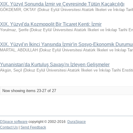
XIX. Yüzyıl Sonunda İzmir ve Çevresinde Tütün Kaçakçılığı
GÖKDEMİR, OKTAY
(
Dokuz Eylül Üniversitesi Atatürk İlkeleri ve İnkılap Tari
XIX. Yüzyıl'da Kozmopolit Bir Ticaret Kenti: İzmir
Yorulmaz, Şerife
(
Dokuz Eylül Üniversitesi Atatürk İlkeleri ve İnkılap Tarihi E
XIX. Yüzyıl'ın İkinci Yansında İzmir'in Sosyo-Ekonomik Durum
MARTAL, ABDULLAH
(
Dokuz Eylül Üniversitesi Atatürk İlkeleri ve İnkılap Tar
Yunanistan'da Kurtuluş Savaşı'nı İzleyen Gelişmeler
Akgün, Seçil
(
Dokuz Eylül Üniversitesi Atatürk İlkeleri ve İnkılap Tarihi Ensti
Now showing items 23-27 of 27
DSpace software
copyright © 2002-2016
DuraSpace
Contact Us
|
Send Feedback