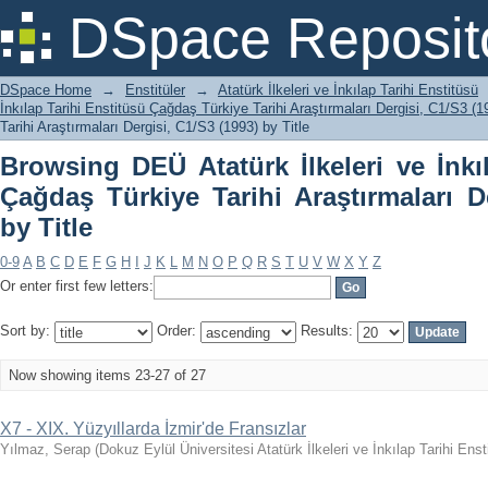
Browsing DEÜ Atatürk İlkeleri ve İnkı
DSpace Reposit
Araştırmaları Dergisi, C1/S3 (1993) by T
DSpace Home
→
Enstitüler
→
Atatürk İlkeleri ve İnkılap Tarihi Enstitüsü
İnkılap Tarihi Enstitüsü Çağdaş Türkiye Tarihi Araştırmaları Dergisi, C1/S3 (1
Tarihi Araştırmaları Dergisi, C1/S3 (1993) by Title
Browsing DEÜ Atatürk İlkeleri ve İnkı
Çağdaş Türkiye Tarihi Araştırmaları D
by Title
0-9
A
B
C
D
E
F
G
H
I
J
K
L
M
N
O
P
Q
R
S
T
U
V
W
X
Y
Z
Or enter first few letters:
Sort by:
Order:
Results:
Now showing items 23-27 of 27
X7 - XIX. Yüzyıllarda İzmir'de Fransızlar
Yılmaz, Serap
(
Dokuz Eylül Üniversitesi Atatürk İlkeleri ve İnkılap Tarihi Enst