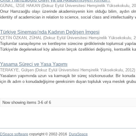
GÜNAL, İZGE HAKAN
(
Dokuz Eylül Üniversitesi Hemşirelik Yüksekokulu
,
20
Onur Hamzaoğlu olayı üzerinde akademisyenin kim olduğu bilim, aydın olma v
identity of academician in relation to science, social class and intellectuality
Türkiye Sineması'nda Kadının Değişen İmgesi
ÇETİN ÖZKAN, ZÜHAL
(
Dokuz Eylül Üniversitesi Hemşirelik Yüksekokulu
,
2
Toplumlar sanayileşme ve kentleşme sürecine girdiklerinde toplumsal yapıla
Türkiye'de degeleneksel köy ailesinin birçok özellikleri değişmiş, kentsellik 
Yasama Süreci ve Yasa Yapımı
TERAKYE, Gülşen
(
Dokuz Eylül Üniversitesi Hemşirelik Yüksekokulu
,
2012
)
Yasaların yapımında uzun va karmaşik bir süreç sözkonusudur. Bir konuda
için ilk adım o konudadeğişime gereksinim duyan topluluk veya meslek grubunun
Now showing items 3-6 of 6
DSpace software
copyright © 2002-2016
DuraSpace