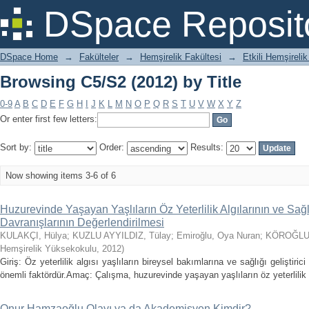
Browsing C5/S2 (2012) by Title
DSpace Reposit
DSpace Home
→
Fakülteler
→
Hemşirelik Fakültesi
→
Etkili Hemşirelik
Browsing C5/S2 (2012) by Title
0-9
A
B
C
D
E
F
G
H
I
J
K
L
M
N
O
P
Q
R
S
T
U
V
W
X
Y
Z
Or enter first few letters:
Sort by:
Order:
Results:
Now showing items 3-6 of 6
Huzurevinde Yaşayan Yaşlıların Öz Yeterlilik Algılarının ve Sağ
Davranışlarının Değerlendirilmesi
KULAKÇI, Hülya
;
KUZLU AYYILDIZ, Tülay
;
Emiroğlu, Oya Nuran
;
KÖROĞLU,
Hemşirelik Yüksekokulu
,
2012
)
Giriş: Öz yeterlilik algısı yaşlıların bireysel bakımlarına ve sağlığı geliştiri
önemli faktördür.Amaç: Çalışma, huzurevinde yaşayan yaşlıların öz yeterlilik al
Onur Hamzaoğlu Olayı ya da Akademisyen Kimdir?