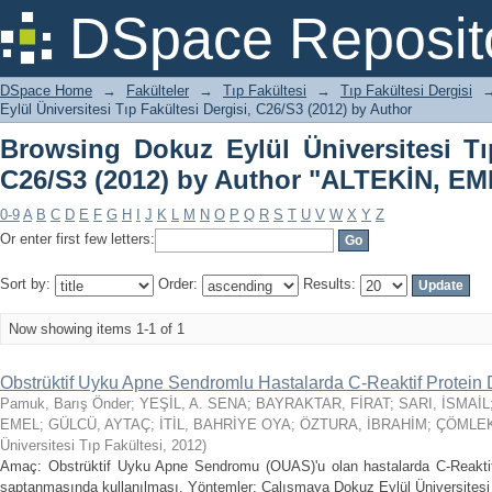
Browsing Dokuz Eylül Üniversitesi Tıp
DSpace Reposit
"ALTEKİN, EMEL"
DSpace Home
→
Fakülteler
→
Tıp Fakültesi
→
Tıp Fakültesi Dergisi
Eylül Üniversitesi Tıp Fakültesi Dergisi, C26/S3 (2012) by Author
Browsing Dokuz Eylül Üniversitesi Tıp
C26/S3 (2012) by Author "ALTEKİN, E
0-9
A
B
C
D
E
F
G
H
I
J
K
L
M
N
O
P
Q
R
S
T
U
V
W
X
Y
Z
Or enter first few letters:
Sort by:
Order:
Results:
Now showing items 1-1 of 1
Obstrüktif Uyku Apne Sendromlu Hastalarda C-Reaktif Protein 
Pamuk, Barış Önder
;
YEŞİL, A. SENA
;
BAYRAKTAR, FİRAT
;
SARI, İSMAİL
EMEL
;
GÜLCÜ, AYTAÇ
;
İTİL, BAHRİYE OYA
;
ÖZTURA, İBRAHİM
;
ÇÖMLEK
Üniversitesi Tıp Fakültesi
,
2012
)
Amaç: Obstrüktif Uyku Apne Sendromu (OUAS)'u olan hastalarda C-Reaktif 
saptanmasında kullanılması. Yöntemler: Çalışmaya Dokuz Eylül Üniversitesi 