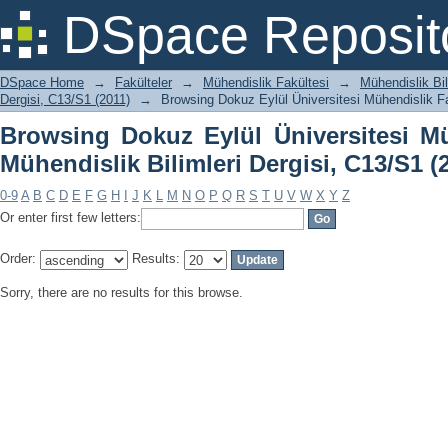
Browsing Dokuz Eylül Üniversitesi Mü
DSpace Reposit
Dergisi, C13/S1 (2011) by Author
DSpace Home
→
Fakülteler
→
Mühendislik Fakültesi
→
Mühendislik Bil
Dergisi, C13/S1 (2011)
→
Browsing Dokuz Eylül Üniversitesi Mühendislik Fa
Browsing Dokuz Eylül Üniversitesi Mü
Mühendislik Bilimleri Dergisi, C13/S1 (
0-9
A
B
C
D
E
F
G
H
I
J
K
L
M
N
O
P
Q
R
S
T
U
V
W
X
Y
Z
Or enter first few letters:
Order:
Results:
Sorry, there are no results for this browse.