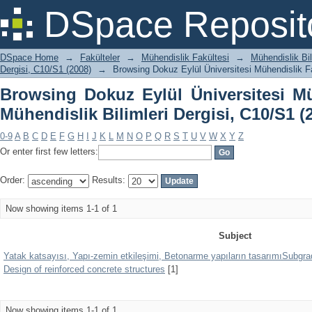
Browsing Dokuz Eylül Üniversitesi Mü
DSpace Reposit
Dergisi, C10/S1 (2008) by Subject
DSpace Home
→
Fakülteler
→
Mühendislik Fakültesi
→
Mühendislik Bil
Dergisi, C10/S1 (2008)
→
Browsing Dokuz Eylül Üniversitesi Mühendislik Fa
Browsing Dokuz Eylül Üniversitesi Mü
Mühendislik Bilimleri Dergisi, C10/S1 (
0-9
A
B
C
D
E
F
G
H
I
J
K
L
M
N
O
P
Q
R
S
T
U
V
W
X
Y
Z
Or enter first few letters:
Order:
Results:
Now showing items 1-1 of 1
Subject
Yatak katsayısı, Yapı-zemin etkileşimi, Betonarme yapıların tasarımıSubgrad
Design of reinforced concrete structures
[1]
Now showing items 1-1 of 1