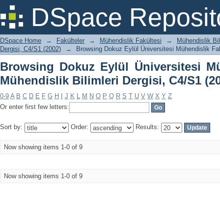
Browsing Dokuz Eylül Üniversitesi Mü
DSpace Reposit
Dergisi, C4/S1 (2002) by Title
DSpace Home
→
Fakülteler
→
Mühendislik Fakültesi
→
Mühendislik Bil
Dergisi, C4/S1 (2002)
→
Browsing Dokuz Eylül Üniversitesi Mühendislik Fakü
Browsing Dokuz Eylül Üniversitesi Mü
Mühendislik Bilimleri Dergisi, C4/S1 (20
0-9
A
B
C
D
E
F
G
H
I
J
K
L
M
N
O
P
Q
R
S
T
U
V
W
X
Y
Z
Or enter first few letters:
Sort by:
Order:
Results:
Now showing items 1-0 of 9
Now showing items 1-0 of 9