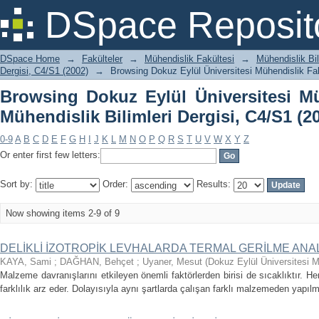
Browsing Dokuz Eylül Üniversitesi Mü
DSpace Reposit
Dergisi, C4/S1 (2002) by Title
DSpace Home
→
Fakülteler
→
Mühendislik Fakültesi
→
Mühendislik Bil
Dergisi, C4/S1 (2002)
→
Browsing Dokuz Eylül Üniversitesi Mühendislik Fakü
Browsing Dokuz Eylül Üniversitesi Mü
Mühendislik Bilimleri Dergisi, C4/S1 (20
0-9
A
B
C
D
E
F
G
H
I
J
K
L
M
N
O
P
Q
R
S
T
U
V
W
X
Y
Z
Or enter first few letters:
Sort by:
Order:
Results:
Now showing items 2-9 of 9
DELİKLİ İZOTROPİK LEVHALARDA TERMAL GERİLME ANAL
KAYA, Sami
;
DAĞHAN, Behçet
;
Uyaner, Mesut
(
Dokuz Eylül Üniversitesi M
Malzeme davranışlarını etkileyen önemli faktörlerden birisi de sıcaklıktır. 
farklılık arz eder. Dolayısıyla aynı şartlarda çalışan farklı malzemeden yapıl