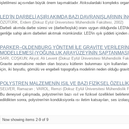
işletilmesi açısından büyük önem taşımaktadır. Atıksulardaki kompleks organ
LED'İN DARBELİ AŞIRI AKIMDA BAZI DAVRANIŞLARININ 
ÖZÜTÜRK, Erdem
(
Dokuz Eylül Üniversitesi Mühendislik Fakültesi
,
2002
)
Darbeli akımda darbe süresi ve (darbe/boşluk) oranı uygun olduğunda LED'd
genliğe sahip akım darbeleri akıtmak mümkündür. LED'in ışık şiddeti içinden 
PARKER–OLDENBURG YÖNTEMİ İLE GRAVİTE VERİLERİN
MODELLEMESİ (YOĞUNLUK ARAYÜZEYİNİN SAPTANMASI
SARI, COŞKUN
;
Akyol, Ali Levent
(
Dokuz Eylül Üniversitesi Mühendislik Fak
Gravite anomalisine neden olan bozucu kütlenin bulunması için kullanılan
için, iki boyutlu, gömülü ve engebeli topografya modelinin neden olduğu gravite
POLYSTREN MALZEMENİN ISIL VE BAZI FİZİKSEL ÖZELLİ
SELVER, Ramazan
;
VAROL, Remzi
(
Dokuz Eylül Üniversitesi Mühendislik F
Bu deneysel çalışmada, polystren'nin bazı ısıl ve fiziksel özellikleri belirlenm
edildikten sonra, polystren'nin kondüksiyonla ısı iletim katsayıları, ses izolasyo
Now showing items 2-9 of 9