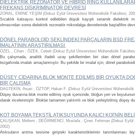
DİELEKTRİK REZONATÖR VE HİBRİD RİNG KULLANILAR
FREKANS DİSKRİMİNATOR DEVRESİ
ZORAL, EMİNE YEŞİM
(
Dokuz Eylül Üniversitesi Mühendislik Fakültesi
,
200
Sıcaklık katsayısı kontrol edilebilen düşük kayıplı seramik dielektrik ma
olmasından sonra dielektrik rezonatör mikrodalga devrelerinde baştafiltre devrele
DÖNEL PARABOLOİD ŞEKLİNDEKİ PARÇALARIN BSD FR
İMALATININ ARAŞTIRILMASI
ÖZEL , Cihan
;
ÖZEK, Cebeli
(
Dokuz Eylül Üniversitesi Mühendislik Fakültes
Bu çalışmada, analitik ifadeli uzay şekillerinden biri olan dönel parab
tezgahında imalatı amaçlanmıştır. Bu şekilde bir imalat için, dönel paraboloidi
DÜŞEY CİDARINA BLOK MONTE EDİLMİŞ BİR OYUKTA DOĞA
BİR ÇALIŞMA
DAGTEKİN, İhsan
;
ÖZTOP, Hakan F.
(
Dokuz Eylül Üniversitesi Mühendislik
Düşey duvarına blok monte edilmiş oyuk içerisinde, bloğun yeri ve boyutunun 
olarak incelenmiştir. Bloklar tamamen yalıtımlı ve blok yerleştirilmiş düşey du
KOT BOYAMA TEKSTİL ATIKSUYUNDA KALICI KOİ'NİN BEL
ÇALIŞKAN, Meltem
;
DEĞİRMENCİ, Mustafa
;
Çiner, Fehiman
(
Dokuz Eylül 
2002
)
Atıksuların arıtma tesisine girişteki karakteristiklerinin tanımlanması bi