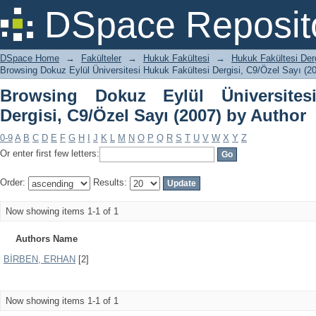
Browsing Dokuz Eylül Üniversitesi Huku
DSpace Reposit
Author
DSpace Home
→
Fakülteler
→
Hukuk Fakültesi
→
Hukuk Fakültesi Derg
Browsing Dokuz Eylül Üniversitesi Hukuk Fakültesi Dergisi, C9/Özel Sayı (2
Browsing Dokuz Eylül Üniversites
Dergisi, C9/Özel Sayı (2007) by Author
0-9
A
B
C
D
E
F
G
H
I
J
K
L
M
N
O
P
Q
R
S
T
U
V
W
X
Y
Z
Or enter first few letters:
Order:
Results:
Now showing items 1-1 of 1
Authors Name
BİRBEN, ERHAN
[2]
Now showing items 1-1 of 1