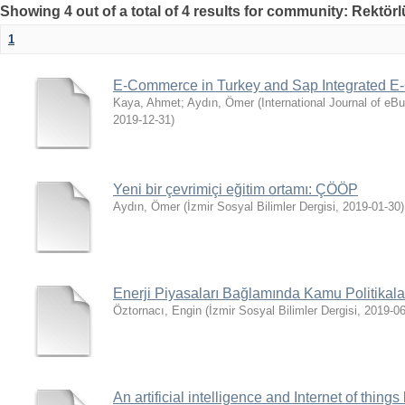
Showing 4 out of a total of 4 results for community: Rektör
1
E-Commerce in Turkey and Sap Integrated 
Kaya, Ahmet
;
Aydın, Ömer
(
International Journal of e
2019-12-31
)
Yeni bir çevrimiçi eğitim ortamı: ÇÖÖP
Aydın, Ömer
(
İzmir Sosyal Bilimler Dergisi
,
2019-01-30
)
Enerji Piyasaları Bağlamında Kamu Politikala
Öztornacı, Engin
(
İzmir Sosyal Bilimler Dergisi
,
2019-06
An artificial intelligence and Internet of thing