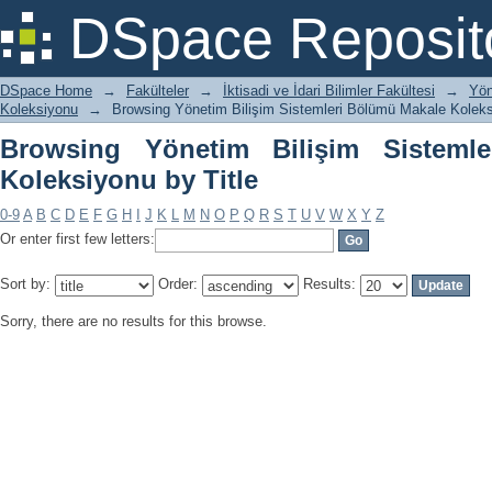
Browsing Yönetim Bilişim Sistemleri B
DSpace Reposit
DSpace Home
→
Fakülteler
→
İktisadi ve İdari Bilimler Fakültesi
→
Yön
Koleksiyonu
→
Browsing Yönetim Bilişim Sistemleri Bölümü Makale Koleks
Browsing Yönetim Bilişim Sisteml
Koleksiyonu by Title
0-9
A
B
C
D
E
F
G
H
I
J
K
L
M
N
O
P
Q
R
S
T
U
V
W
X
Y
Z
Or enter first few letters:
Sort by:
Order:
Results:
Sorry, there are no results for this browse.