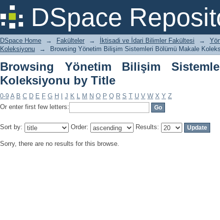
Browsing Yönetim Bilişim Sistemleri B
DSpace Reposit
DSpace Home
→
Fakülteler
→
İktisadi ve İdari Bilimler Fakültesi
→
Yön
Koleksiyonu
→
Browsing Yönetim Bilişim Sistemleri Bölümü Makale Koleks
Browsing Yönetim Bilişim Sisteml
Koleksiyonu by Title
0-9
A
B
C
D
E
F
G
H
I
J
K
L
M
N
O
P
Q
R
S
T
U
V
W
X
Y
Z
Or enter first few letters:
Sort by:
Order:
Results:
Sorry, there are no results for this browse.