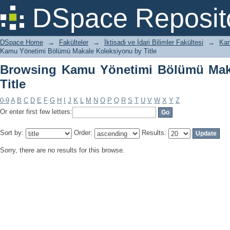
Browsing Kamu Yönetimi Bölümü Makal
DSpace Reposit
DSpace Home
→
Fakülteler
→
İktisadi ve İdari Bilimler Fakültesi
→
Kam
Kamu Yönetimi Bölümü Makale Koleksiyonu by Title
Browsing Kamu Yönetimi Bölümü Mak
Title
0-9
A
B
C
D
E
F
G
H
I
J
K
L
M
N
O
P
Q
R
S
T
U
V
W
X
Y
Z
Or enter first few letters:
Sort by:
Order:
Results:
Sorry, there are no results for this browse.