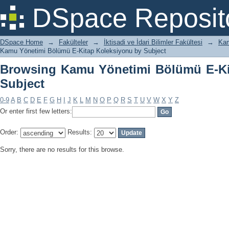
Browsing Kamu Yönetimi Bölümü E-Kit
DSpace Reposit
DSpace Home
→
Fakülteler
→
İktisadi ve İdari Bilimler Fakültesi
→
Kam
Kamu Yönetimi Bölümü E-Kitap Koleksiyonu by Subject
Browsing Kamu Yönetimi Bölümü E-Ki
Subject
0-9
A
B
C
D
E
F
G
H
I
J
K
L
M
N
O
P
Q
R
S
T
U
V
W
X
Y
Z
Or enter first few letters:
Order:
Results:
Sorry, there are no results for this browse.