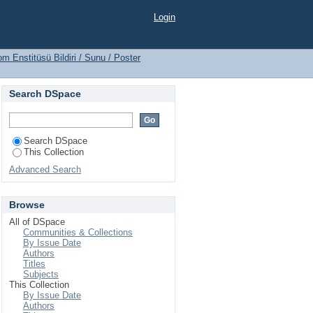
ldiri / Sunu / Poster
Login
m Enstitüsü Bildiri / Sunu / Poster
Search DSpace
Search DSpace
This Collection
Advanced Search
Browse
All of DSpace
Communities & Collections
By Issue Date
Authors
Titles
Subjects
This Collection
By Issue Date
Authors