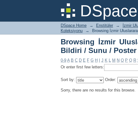
Browsing İzmir Ulusl
DSpace 
Koleksiyonu by Title
DSpace Home
→
Enstitüler
→
İzmir Ul
Koleksiyonu
→
Browsing İzmir Uluslarara
Browsing İzmir Ulusl
Bildiri / Sunu / Poste
0-9
A
B
C
D
E
F
G
H
I
J
K
L
M
N
O
P
Q
R
Or enter first few letters:
Sort by:
Order:
Sorry, there are no results for this browse.