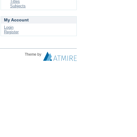
Titles
Subjects
My Account
Login
Register
Theme by