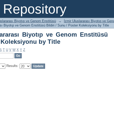
ararası Biyotıp ve Genom Enstitüsü Bi
Repository
uslararası Biyotıp ve Genom Enstitüsü
→
İzmir Uluslararası Biyotıp ve Geno
sı Biyotıp ve Genom Enstitüsü Bildiri / Sunu / Poster Koleksiyonu by Title
ararası Biyotıp ve Genom Enstitüsü
r Koleksiyonu by Title
S
T
U
V
W
X
Y
Z
Results: