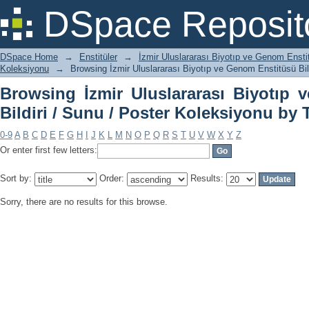
Browsing İzmir Uluslararası Biyotıp 
DSpace Reposit
Koleksiyonu by Title
DSpace Home
→
Enstitüler
→
İzmir Uluslararası Biyotıp ve Genom Ensti
Koleksiyonu
→
Browsing İzmir Uluslararası Biyotıp ve Genom Enstitüsü Bild
Browsing İzmir Uluslararası Biyotıp
Bildiri / Sunu / Poster Koleksiyonu by T
0-9
A
B
C
D
E
F
G
H
I
J
K
L
M
N
O
P
Q
R
S
T
U
V
W
X
Y
Z
Or enter first few letters:
Sort by:
Order:
Results:
Sorry, there are no results for this browse.